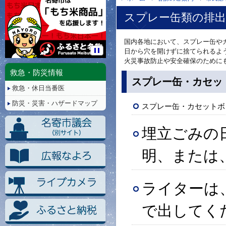
スプレー缶類の排出
国内各地において、スプレー缶やカ
日から穴を開けずに捨てられるよ
停
火災事故防止や安全確保のために
止/
救急・防災情報
再
スプレー缶・カセッ
救急・休日当番医
生
防災・災害・ハザードマップ
スプレー缶・カセットボ
埋立ごみの
明、または
ライターは
で出してく