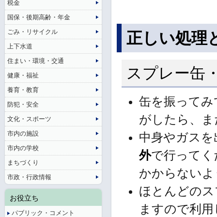
税金
国保・後期高齢・年金
ごみ・リサイクル
正しい処理
上下水道
住まい・環境・交通
スプレー缶
健康・福祉
養育・教育
缶を振ってみ
防犯・安全
がしたら、ま
文化・スポーツ
市内の施設
中身やガスを
市内の学校
外
で行ってく
まちづくり
かからないよ
市政・行政情報
ほとんどのス
お役立ち
ますので利用
パブリック・コメント