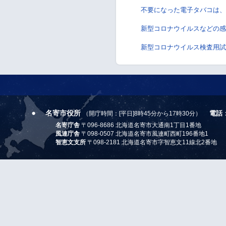
不要になった電子タバコは、
新型コロナウイルスなどの感
新型コロナウイルス検査用試
名寄市役所
電話
（開庁時間：[平日]8時45分から17時30分）
名寄庁舎
〒096-8686 北海道名寄市大通南1丁目1番地
風連庁舎
〒098-0507 北海道名寄市風連町西町196番地1
智恵文支所
〒098-2181 北海道名寄市字智恵文11線北2番地