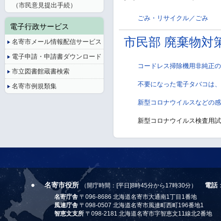
（市民意見提出手続）
ごみ・リサイクル／ごみ
電子行政サービス
市民部 廃棄物対
名寄市メール情報配信サービス
電子申請・申請書ダウンロード
コードレス掃除機用非純正の
市立図書館蔵書検索
不要になった電子タバコは、
名寄市例規類集
新型コロナウイルスなどの感
新型コロナウイルス検査用試
名寄市役所
電話
（開庁時間：[平日]8時45分から17時30分）
名寄庁舎
〒096-8686 北海道名寄市大通南1丁目1番地
風連庁舎
〒098-0507 北海道名寄市風連町西町196番地1
智恵文支所
〒098-2181 北海道名寄市字智恵文11線北2番地