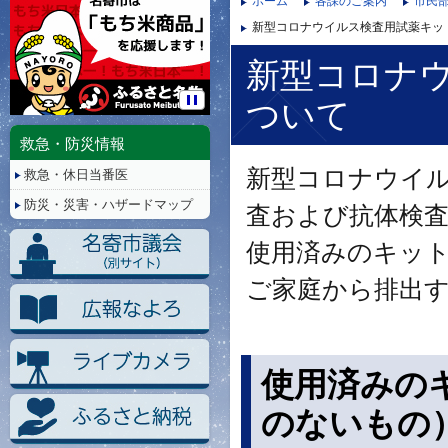
ホーム
各課のご案内
市民部
新型コロナウイルス検査用試薬キッ
新型コロナ
ついて
停
止/
救急・防災情報
再
新型コロナウイル
救急・休日当番医
生
防災・災害・ハザードマップ
査および抗体検
使用済みのキッ
ご家庭から排出
使用済みの
のないもの