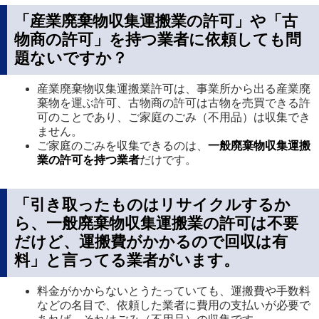
規
「産業廃棄物収集運搬業の許可」や「古
ペ
物商の許可」を持つ業者に依頼しても問
ー
題ないですか？
ジ
産業廃棄物収集運搬業許可は、事業所から出る産業廃
で
棄物を運ぶ許可、古物商の許可は古物を売買できる許
開
可のことであり、ご家庭のごみ（不用品）は収集でき
ません。
き
ご家庭のごみを収集できるのは、
一般廃棄物収集運搬
ま
業の許可を持つ業者
だけです。
す
「引き取ったものはリサイクルするか
ら、一般廃棄物収集運搬業の許可は不要
だけど、運搬費がかかるので回収は有
料」と言ってる業者がいます。
料金がかからないとうたっていても、運搬費や手数料
などの名目で、依頼した業者に費用の支払いが必要で