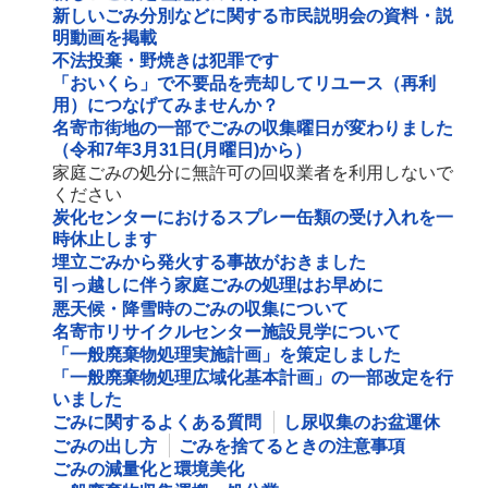
新しいごみ分別などに関する市民説明会の資料・説
明動画を掲載
不法投棄・野焼きは犯罪です
「おいくら」で不要品を売却してリユース（再利
用）につなげてみませんか？
名寄市街地の一部でごみの収集曜日が変わりました
（令和7年3月31日(月曜日)から）
家庭ごみの処分に無許可の回収業者を利用しないで
ください
炭化センターにおけるスプレー缶類の受け入れを一
時休止します
埋立ごみから発火する事故がおきました
引っ越しに伴う家庭ごみの処理はお早めに
悪天候・降雪時のごみの収集について
名寄市リサイクルセンター施設見学について
「一般廃棄物処理実施計画」を策定しました
「一般廃棄物処理広域化基本計画」の一部改定を行
いました
ごみに関するよくある質問
し尿収集のお盆運休
ごみの出し方
ごみを捨てるときの注意事項
ごみの減量化と環境美化