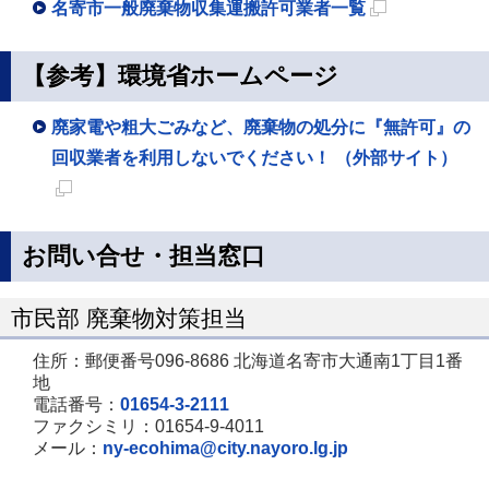
名寄市一般廃棄物収集運搬許可業者一覧
新
規
【参考】環境省ホームページ
ペ
ー
廃家電や粗大ごみなど、廃棄物の処分に『無許可』の
ジ
回収業者を利用しないでください！ （外部サイト）
で
新
開
規
き
お問い合せ・担当窓口
ペ
ま
ー
す
市民部 廃棄物対策担当
ジ
住所：郵便番号096-8686 北海道名寄市大通南1丁目1番
で
地
開
電話番号：
01654-3-2111
ファクシミリ：01654-9-4011
き
メール：
ny-ecohima@city.nayoro.lg.jp
ま
す