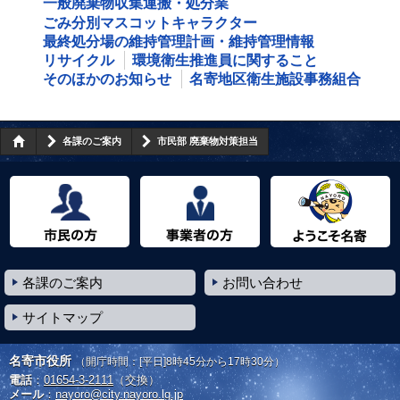
一般廃棄物収集運搬・処分業
ごみ分別マスコットキャラクター
最終処分場の維持管理計画・維持管理情報
リサイクル
環境衛生推進員に関すること
そのほかのお知らせ
名寄地区衛生施設事務組合
各課のご案内
市民部 廃棄物対策担当
市民の方へ
事業者の方へ
ようこそ名寄市へ
各課のご案内
お問い合わせ
サイトマップ
名寄市役所
（開庁時間：[平日]8時45分から17時30分）
電話
：
01654-3-2111
（交換）
メール
：
nayoro@city.nayoro.lg.jp