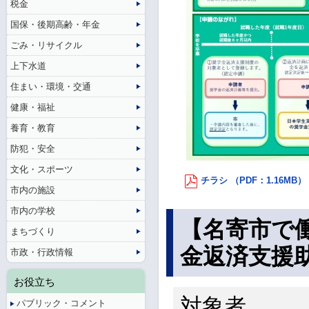
税金
国保・後期高齢・年金
ごみ・リサイクル
上下水道
住まい・環境・交通
健康・福祉
養育・教育
防犯・安全
文化・スポーツ
チラシ （PDF：1.16MB）
市内の施設
市内の学校
【名寄市で
まちづくり
金返済支援
市政・行政情報
お役立ち
対象者
パブリック・コメント