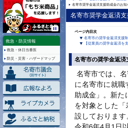
名寄市奨学金返済支援助成金のお知
名寄市奨学金返済支
ページ内目次
停
名寄市の奨学金返済支援
止/
救急・防災情報
【従業員の奨学金返済を
再
救急・休日当番医
生
名寄市の奨学金返済
防災・災害・ハザードマップ
名寄市では、名
に名寄市に就職
助成金」。新た
を対象とした「
設しております
令和6年4月1