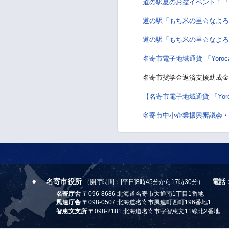
道の駅夏のお盆イベント！『
道の駅「もち米の里☆なよろ
道の駅「もち米の里☆なよろ
名寄市電子地域通貨 「Yor
名寄市奨学金返済支援助成金
【名寄市電子地域通貨 「Yor
名寄市中小企業振興審議会・
名寄市役所
電話
（開庁時間：[平日]8時45分から17時30分）
名寄庁舎
〒096-8686 北海道名寄市大通南1丁目1番地
風連庁舎
〒098-0507 北海道名寄市風連町西町196番地1
智恵文支所
〒098-2181 北海道名寄市字智恵文11線北2番地