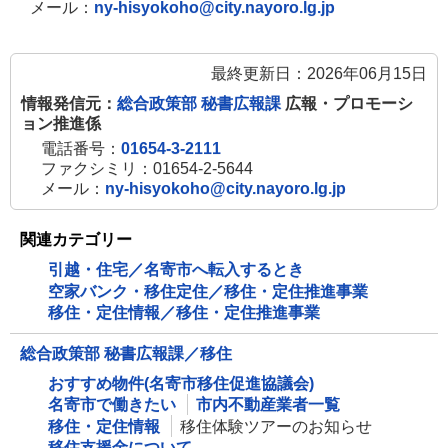
メール：
ny-hisyokoho@city.nayoro.lg.jp
最終更新日：2026年06月15日
情報発信元：
総合政策部 秘書広報課
広報・プロモーシ
ョン推進係
電話番号：
01654-3-2111
ファクシミリ：01654-2-5644
メール：
ny-hisyokoho@city.nayoro.lg.jp
関連カテゴリー
引越・住宅／名寄市へ転入するとき
空家バンク・移住定住／移住・定住推進事業
移住・定住情報／移住・定住推進事業
総合政策部 秘書広報課／移住
おすすめ物件(名寄市移住促進協議会)
名寄市で働きたい
市内不動産業者一覧
移住・定住情報
移住体験ツアーのお知らせ
移住支援金について