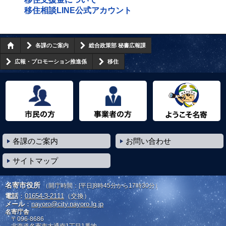
移住相談LINE公式アカウント
各課のご案内
総合政策部 秘書広報課
広報・プロモーション推進係
移住
市民の方へ
事業者の方へ
ようこそ名寄市へ
各課のご案内
お問い合わせ
サイトマップ
名寄市役所
（開庁時間：[平日]8時45分から17時30分）
電話
：
01654-3-2111
（交換）
メール
：
nayoro@city.nayoro.lg.jp
名寄庁舎
〒096-8686