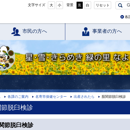
文字サイズ
背景
大
小
黒
白
リセット
各
市民の方へ
事業者の方へ
星・雪・きらめき 緑の里 なよろ
ム
各課のご案内
名寄市保健センター
出産されたら
股関節脱臼検診
関節脱臼検診
関節脱臼検診