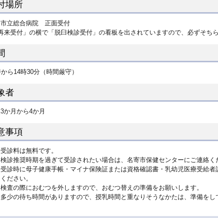
付場所
寄市立総合病院 正面受付
1再来受付」の横で「脱臼検診受付」の看板を出されていますので、必ずそち
間
時から14時30分（時間厳守）
象者
3か月から4か月
意事項
受診料は無料です。
検診推奨時期を過ぎて受診されたい場合は、名寄市保健センターにご連絡く
受診時に母子健康手帳・マイナ保険証または資格確認書・乳幼児医療受給者
ください。
検査の際におむつを外しますので、おむつ替えの準備をお願いします。
多少の待ち時間がありますので、授乳時間と重なりそうなかたは、準備をし