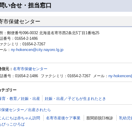
問い合せ・担当窓口
寄市保健センター
所：郵便番号096-0032 北海道名寄市西2条北5丁目1番地25
話番号：01654-2-1486
ァクシミリ：01654-2-7267
ール：
ny-hokencen@city.nayoro.lg.jp
発信元：
名寄市保健センター
話番号：01654-2-1486
ファクシミリ：01654-2-7267
メール：
ny-hokencen@c
カテゴリー
養育・教育／妊娠・出産
妊娠・出産／子どもが生まれたとき
市保健センター／出産されたら
こんにちは赤ちゃん訪問
名寄市産後ケア事業
股関節脱臼検診
乳幼児
ちびっこひろば