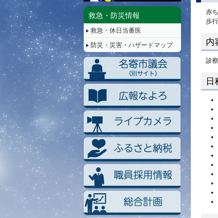
停
赤
止/
救急・防災情報
歩
再
救急・休日当番医
生
内
防災・災害・ハザードマップ
診
日