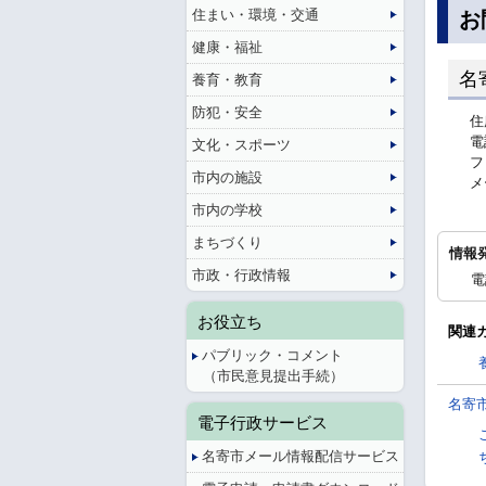
住まい・環境・交通
お
健康・福祉
名
養育・教育
防犯・安全
住
電
文化・スポーツ
フ
市内の施設
メ
市内の学校
まちづくり
情報
市政・行政情報
電
お役立ち
関連
パブリック・コメント
（市民意見提出手続）
名寄
電子行政サービス
名寄市メール情報配信サービス