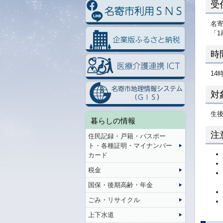
受
名
「
時
14
対
生後
暮らしの情報
注
住民記録・戸籍・パスポー
ト・各種証明・マイナンバー
カード
税金
国保・後期高齢・年金
ごみ・リサイクル
上下水道