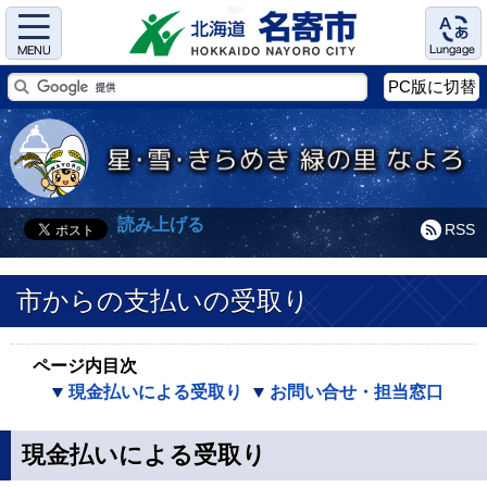
Menu
Language
PC版に切替
読み上げる
RSS
市からの支払いの受取り
ページ内目次
現金払いによる受取り
お問い合せ・担当窓口
現金払いによる受取り