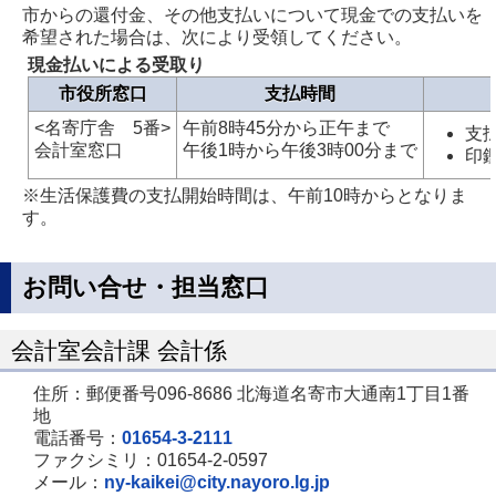
市からの還付金、その他支払いについて現金での支払いを
希望された場合は、次により受領してください。
現金払いによる受取り
市役所窓口
支払時間
<名寄庁舎 5番>
午前8時45分から正午まで
支
会計室窓口
午後1時から午後3時00分まで
印
※生活保護費の支払開始時間は、午前10時からとなりま
す。
お問い合せ・担当窓口
会計室会計課 会計係
住所：郵便番号096-8686 北海道名寄市大通南1丁目1番
地
電話番号：
01654-3-2111
ファクシミリ：01654-2-0597
メール：
ny-kaikei@city.nayoro.lg.jp