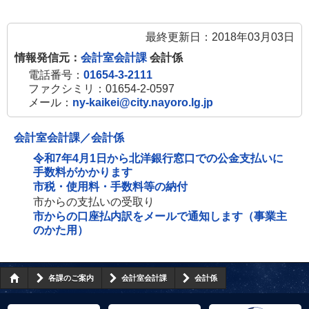
最終更新日：2018年03月03日
情報発信元：
会計室会計課
会計係
電話番号：
01654-3-2111
ファクシミリ：01654-2-0597
メール：
ny-kaikei@city.nayoro.lg.jp
会計室会計課／会計係
令和7年4月1日から北洋銀行窓口での公金支払いに
手数料がかかります
市税・使用料・手数料等の納付
市からの支払いの受取り
市からの口座払内訳をメールで通知します（事業主
のかた用）
各課のご案内
会計室会計課
会計係