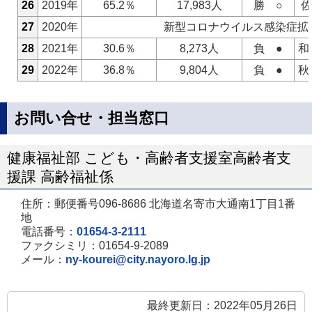
26
2019年
65.2％
17,983人
勝 ○
佐
27
2020年
新型コロナウイルス感染症拡
28
2021年
30.6％
8,273人
負 ●
和
29
2022年
36.8％
9,804人
負 ●
秋
お問い合せ・担当窓口
健康福祉部 こども・高齢者支援室高齢者支
援課 高齢福祉係
住所：郵便番号096-8686 北海道名寄市大通南1丁目1番
地
電話番号：
01654-3-2111
ファクシミリ：01654-9-2089
メール：
ny-kourei@city.nayoro.lg.jp
最終更新日：2022年05月26日