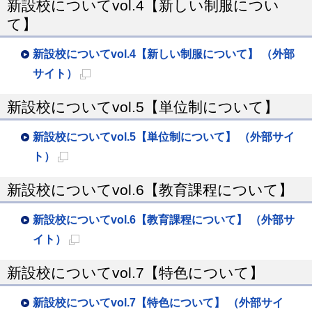
新設校についてvol.4【新しい制服につい
開
規
て】
き
ペ
ま
ー
新設校についてvol.4【新しい制服について】 （外部
す
ジ
サイト）
で
新
新設校についてvol.5【単位制について】
開
規
き
ペ
新設校についてvol.5【単位制について】 （外部サイ
ま
ー
ト）
す
ジ
新
で
新設校についてvol.6【教育課程について】
規
開
ペ
新設校についてvol.6【教育課程について】 （外部サ
き
ー
イト）
ま
ジ
新
す
で
新設校についてvol.7【特色について】
規
開
ペ
新設校についてvol.7【特色について】 （外部サイ
き