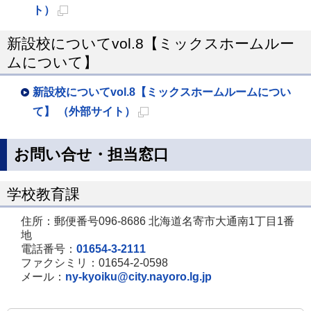
ー
ト）
ま
ジ
新
す
で
新設校についてvol.8【ミックスホームルー
規
ムについて】
開
ペ
き
ー
新設校についてvol.8【ミックスホームルームについ
ま
ジ
て】 （外部サイト）
す
で
新
開
規
お問い合せ・担当窓口
き
ペ
ま
ー
学校教育課
す
ジ
住所：郵便番号096-8686 北海道名寄市大通南1丁目1番
で
地
開
電話番号：
01654-3-2111
ファクシミリ：01654-2-0598
き
メール：
ny-kyoiku@city.nayoro.lg.jp
ま
す