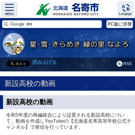
Menu
Language
PC版に切替
読み上げる
RSS
新設高校の動画
新設高校の動画
令和5年度の再編統合により設置される新設高校につい
て、動画を作成しYouTubeの【北海道名寄高等学校公式チ
ャンネル】で発信を行っています。