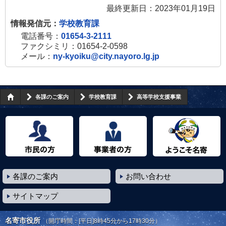
最終更新日：2023年01月19日
情報発信元：
学校教育課
電話番号：
01654-3-2111
ファクシミリ：01654-2-0598
メール：
ny-kyoiku@city.nayoro.lg.jp
各課のご案内
学校教育課
高等学校支援事業
市民の方へ
事業者の方へ
ようこそ名寄市へ
各課のご案内
お問い合わせ
サイトマップ
名寄市役所
（開庁時間：[平日]8時45分から17時30分）