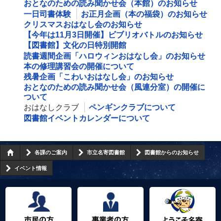
おとなのための読み聞かせ会（本館）のお知らせ
一日司書体験
お正月企画（本の福袋）のお知らせ
クリスマスおはなし会のお知らせ
【今年は11月3日開催】ビブリオバトルのお知らせ
【図書館】文化の日特別開館
読書週間企画「ハロウィンおはなし会」のお知らせ
本の修理講習会の開催について
残暑企画「こわいおはなし会」のお知らせ
おとなのための読み聞かせ会（風連分室）の開催に
ついて
おはなしクラブ
ペンギンクラブについて
図書館イベントカレンダーについて
各課のご案内
市立名寄図書館
図書館からのお知らせ
イベント情報