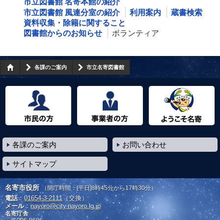
市立図書館 名寄本館の紹介
市立図書館 風連分室の紹介
利用案内
蔵書検索
資料収集・除籍に関すること
図書館からのお知らせ
ボランティア
各課のご案内
市立名寄図書館
市民の方へ
事業者の方へ
ようこそ名寄市へ
各課のご案内
お問い合わせ
サイトマップ
名寄市役所
（開庁時間：[平日]8時45分から17時30分）
電話
：
01654-3-2111
（交換）
メール
：
nayoro@city.nayoro.lg.jp
名寄庁舎