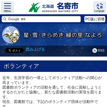
Menu
Language
PC版に切替
読み上げる
RSS
ボランティア
近年、生涯学習の一環としてボランティア活動への関心が
高まっています。
図書館ボランティアの活動を通して、社会に貢献しようと
するかたがたと協働し、新たな図書館活動の実現を図りま
す。
現在、図書館では、下記のボランティア団体が活動中で
す。