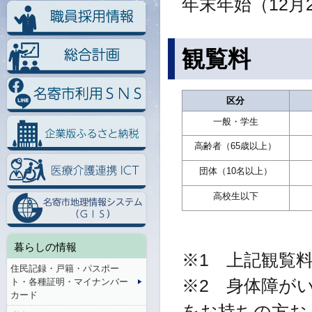
年末年始（12月
観覧料
区分
一般・学生
高齢者（65歳以上）
団体（10名以上）
高校生以下
暮らしの情報
※1 上記観覧
住民記録・戸籍・パスポー
ト・各種証明・マイナンバー
※2 身体障が
カード
をお持ちの方お