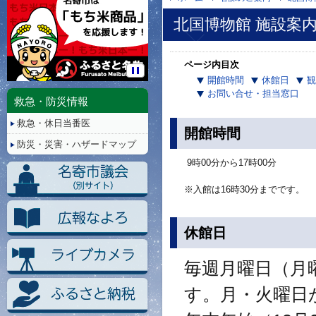
北国博物館 施設案
ページ内目次
開館時間
休館日
観
停
お問い合せ・担当窓口
止/
救急・防災情報
再
救急・休日当番医
生
開館時間
防災・災害・ハザードマップ
9時00分から17時00分
※入館は16時30分までです。
休館日
毎週月曜日（月
す。月・火曜日