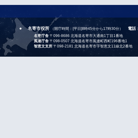
名寄市役所
電話
（開庁時間：[平日]8時45分から17時30分）
名寄庁舎
〒096-8686 北海道名寄市大通南1丁目1番地
風連庁舎
〒098-0507 北海道名寄市風連町西町196番地1
智恵文支所
〒098-2181 北海道名寄市字智恵文11線北2番地