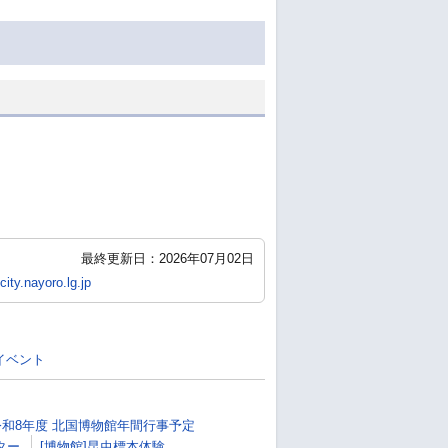
最終更新日：2026年07月02日
ity.nayoro.lg.jp
イベント
令和8年度 北国博物館年間行事予定
ター
[博物館]昆虫標本体験