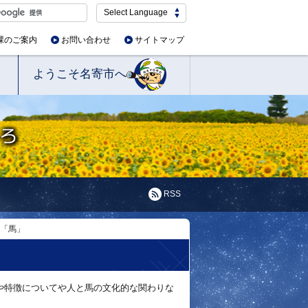
Select Language
課のご案内
お問い合わせ
サイトマップ
ようこそ名寄市へ
RSS
展「馬」
や特徴についてや人と馬の文化的な関わりな