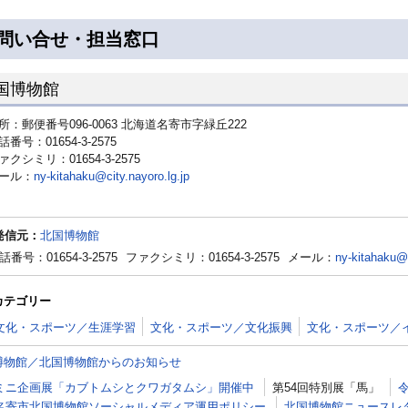
問い合せ・担当窓口
国博物館
所：郵便番号096-0063 北海道名寄市字緑丘222
話番号：01654-3-2575
ァクシミリ：01654-3-2575
ール：
ny-kitahaku@city.nayoro.lg.jp
発信元：
北国博物館
話番号：01654-3-2575
ファクシミリ：01654-3-2575
メール：
ny-kitahaku@c
カテゴリー
文化・スポーツ／生涯学習
文化・スポーツ／文化振興
文化・スポーツ／
博物館／北国博物館からのお知らせ
ミニ企画展「カブトムシとクワガタムシ」開催中
第54回特別展「馬」
名寄市北国博物館ソーシャルメディア運用ポリシー
北国博物館ニュースレ