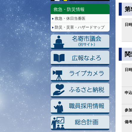
停
止/
第
救急・防災情報
再
救急・休日当番医
生
日
防災・災害・ハザードマップ
関
日
申
参
備