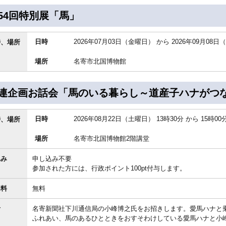
54回特別展「馬」
日時
2026年07月03日（金曜日）
から
2026年09月08
時、場所
場所
名寄市北国博物館
連企画お話会「馬のいる暮らし～道産子ハナがつ
日時
2026年08月22日（土曜日） 13時30分
から
15時00
時、場所
場所
名寄市北国博物館2階講堂
込み
申し込み不要
参加された方には、行政ポイント100pt付与します。
加料
無料
考
名寄新聞社下川通信局の小峰博之氏をお招きします。愛馬ハナと
ふれあい、馬のあるひとときをおすそわけしている愛馬ハナと小