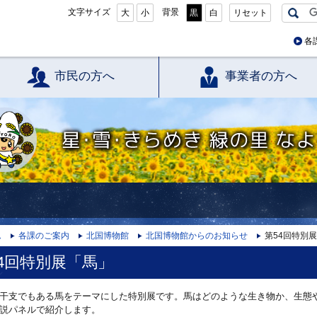
文字サイズ
背景
大
小
黒
白
リセット
各
市民の方へ
事業者の方へ
星・雪・きらめき 緑の里 なよろ
ム
各課のご案内
北国博物館
北国博物館からのお知らせ
第54回特別
4回特別展「馬」
干支でもある馬をテーマにした特別展です。馬はどのような生き物か、生態
説パネルで紹介します。