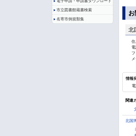
電子申請・申請書ダウンロード
市立図書館蔵書検索
お
名寄市例規類集
北
住
電
フ
メ
情報
電
関連
北国