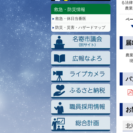
停
る法律
止/
農業用
救急・防災情報
再
救急・休日当番医
生
ペ
防災・災害・ハザードマップ
届
農
現
パ
お
北