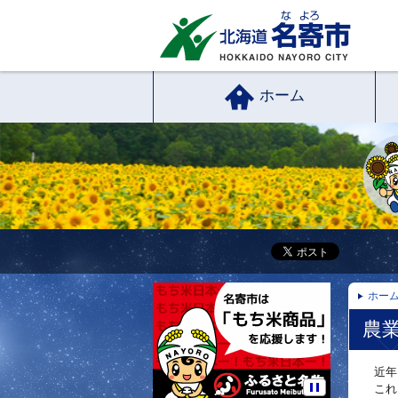
ホーム
ホー
農
近年
これに