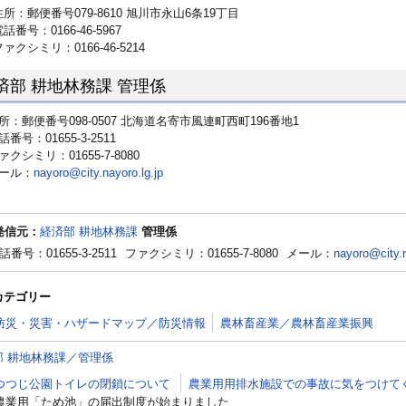
郵便番号079-8610 旭川市永山6条19丁目
号：0166-46-5967
シミリ：0166-46-5214
済部 耕地林務課 管理係
所：郵便番号098-0507 北海道名寄市風連町西町196番地1
話番号：01655-3-2511
ァクシミリ：01655-7-8080
ール：
nayoro@city.nayoro.lg.jp
発信元：
経済部 耕地林務課
管理係
話番号：01655-3-2511
ファクシミリ：01655-7-8080
メール：
nayoro@city.n
カテゴリー
防災・災害・ハザードマップ／防災情報
農林畜産業／農林畜産業振興
部 耕地林務課／管理係
つつじ公園トイレの閉鎖について
農業用用排水施設での事故に気をつけて
農業用「ため池」の届出制度が始まりました