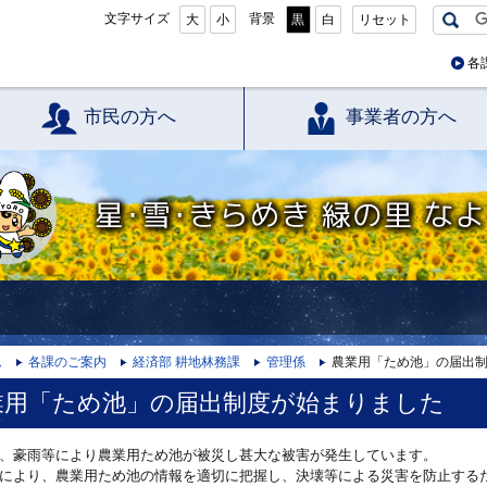
文字サイズ
背景
大
小
黒
白
リセット
各
市民の方へ
事業者の方へ
星・雪・きらめき 緑の里 なよろ
ム
各課のご案内
経済部 耕地林務課
管理係
農業用「ため池」の届出
業用「ため池」の届出制度が始まりました
、豪雨等により農業用ため池が被災し甚大な被害が発生しています。
より、農業用ため池の情報を適切に把握し、決壊等による災害を防止する