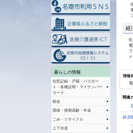
住所：
電話番
ファク
経
住
電
フ
メ
暮らしの情報
情報
住民記録・戸籍・パスポー
電
ト・各種証明・マイナンバー
カード
関連
税金
国保・後期高齢・年金
経済
ごみ・リサイクル
上下水道