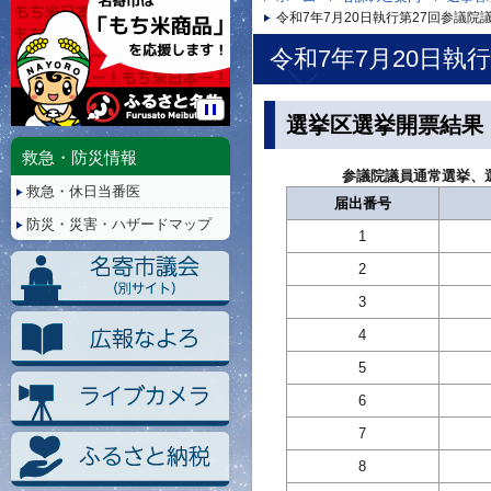
令和7年7月20日執行第27回参議
令和7年7月20日執
選挙区選挙開票結果
停
止/
救急・防災情報
再
参議院議員通常選挙、選
救急・休日当番医
生
届出番号
防災・災害・ハザードマップ
1
2
3
4
5
6
7
8