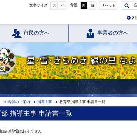
文字サイズ
背景
大
小
黒
白
リセット
各
市民の方へ
事業者の方へ
星・雪・きらめき 緑の里 なよろ
ム
各課のご案内
指導主事
教育部 指導主事 申請書一覧
部 指導主事 申請書一覧
該当の情報はありません