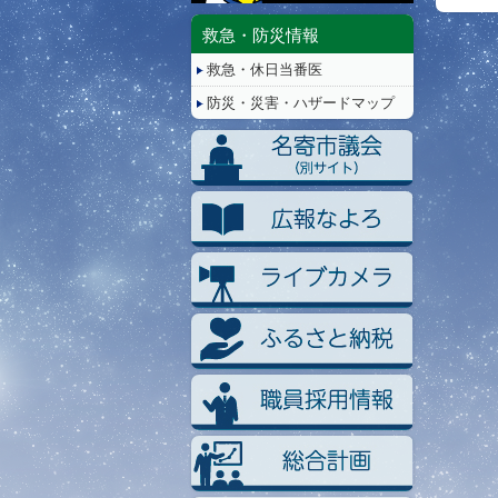
停
止/
救急・防災情報
再
救急・休日当番医
生
防災・災害・ハザードマップ