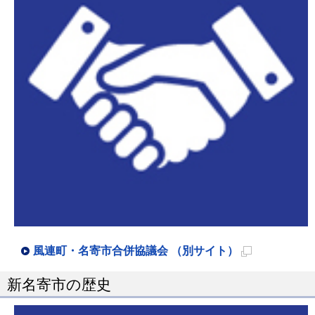
開
き
ま
す
風連町・名寄市合併協議会 （別サイト）
新
新名寄市の歴史
規
ペ