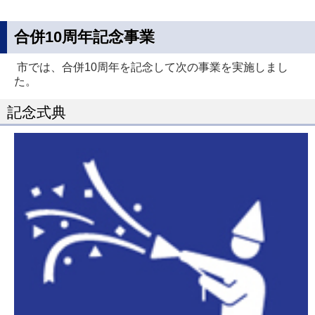
新
規
合併10周年記念事業
ペ
市では、合併10周年を記念して次の事業を実施しまし
ー
た。
ジ
で
記念式典
開
き
ま
す