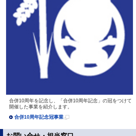
開
き
ま
す
合併10周年を記念し、「合併10周年記念」の冠をつけて
開催した事業を紹介します。
合併10周年記念冠事業
新
規
お問い合せ・担当窓口