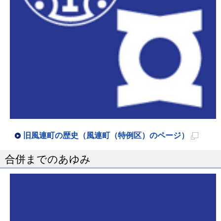
旧風連町の歴史（風連町（特例区）のページ）
新
合併までのあゆみ
規
ペ
ー
ジ
で