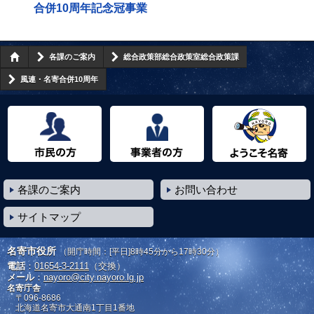
合併10周年記念冠事業
各課のご案内
総合政策部総合政策室総合政策課
風連・名寄合併10周年
市民の方へ
事業者の方へ
ようこそ名寄市へ
各課のご案内
お問い合わせ
サイトマップ
名寄市役所
（開庁時間：[平日]8時45分から17時30分）
電話
：
01654-3-2111
（交換）
メール
：
nayoro@city.nayoro.lg.jp
名寄庁舎
〒096-8686
北海道名寄市大通南1丁目1番地