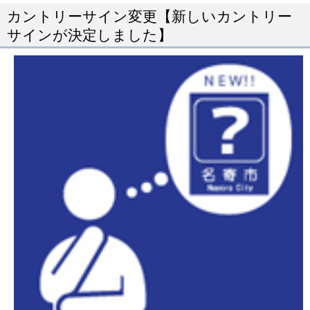
カントリーサイン変更【新しいカントリー
規
サインが決定しました】
ペ
ー
ジ
で
開
き
ま
す