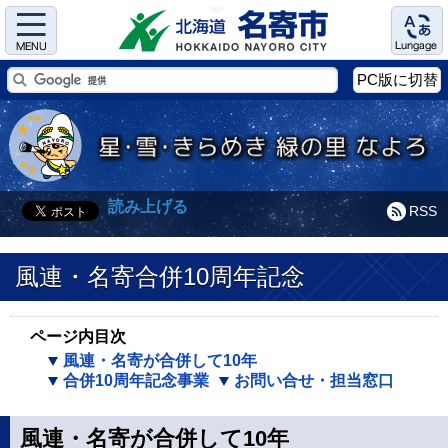
Menu
Language
PC版に切替
読み上げる
RSS
風連・名寄合併10周年記念
ページ内目次
風連・名寄が合併して10年
合併10周年記念事業
お問い合せ・担当窓口
風連・名寄が合併して10年