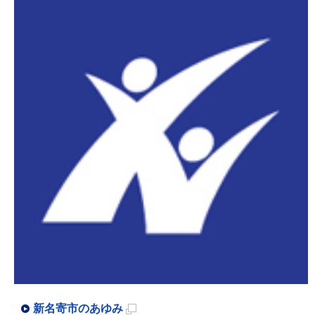
ー
ジ
で
開
き
ま
す
新名寄市のあゆみ