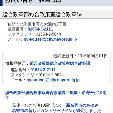
ペ
ー
総合政策部総合政策室総合政策課
ジ
住所：北海道名寄市大通南1丁目
で
電話番号：
01654-3-2111
開
ファクシミリ：01654-2-5644
メール：
ny-sousei@city.nayoro.lg.jp
き
ま
す
最終更新日：2016年04月01日
情報発信元：
総合政策部総合政策室総合政策課
電話番号：
01654-3-2111
ファクシミリ：01654-2-5644
メール：
ny-sousei@city.nayoro.lg.jp
総合政策部総合政策室総合政策課／風連・名寄合併10周
年
風連・名寄合併10周年記念
新名寄市のあゆみ
名寄市の新しいカントリーサインが決定しました