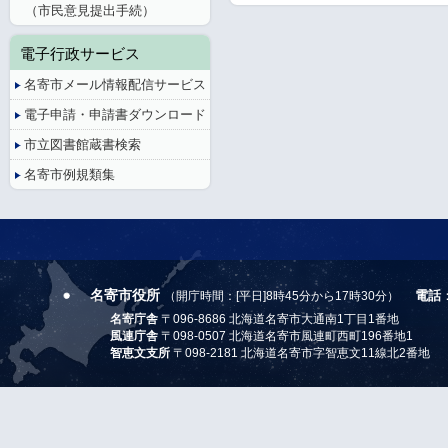
（市民意見提出手続）
電子行政サービス
名寄市メール情報配信サービス
電子申請・申請書ダウンロード
市立図書館蔵書検索
名寄市例規類集
名寄市役所
電話
（開庁時間：[平日]8時45分から17時30分）
名寄庁舎
〒096-8686 北海道名寄市大通南1丁目1番地
風連庁舎
〒098-0507 北海道名寄市風連町西町196番地1
智恵文支所
〒098-2181 北海道名寄市字智恵文11線北2番地