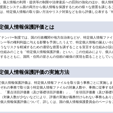
、個人情報の利用・提供等の制限や法律違反への罰則の強化のほか、個人情
度面とシステム面の両方から個人情報を保護するための様々な措置を講じる
は、特定個人情報の取り扱い方法やリスク対策などを自ら評価し公表する「
定個人情報保護評価とは
イナンバー制度では、国の行政機関や地方自治体などが、特定個人情報ファイ
バシー等の権利利益に与える影響を予測したうえで、特定個人情報の漏えいそ
ようなリスクを軽減するための適切な措置を講ずることを宣言する仕組みが設
の仕組みのことを「特定個人情報保護評価」といい、この仕組みにより、個人
止するとともに、国民・住民の皆さんの信頼の確保の実現を図ることとしてい
定個人情報保護評価の実施方法
定個人情報保護評価は、特定個人情報ファイルを取り扱う事務ごとに実施しま
れぞれの事務で取り扱う特定個人情報ファイルの対象人数や、事務に従事する
」、「重点項目評価書（及び基礎項目評価書）」、「全項目評価書（及び基礎
。（対象人数が少ないなどにより、評価の実施が義務付けられない事務もあり
定個人情報保護評価について、詳しくは、国の個人情報保護委員会のページを