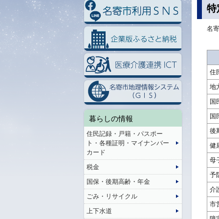
特
名
住
地
国
国
暮らしの情報
後
住民記録・戸籍・パスポー
ト・各種証明・マイナンバー
健
カード
母
税金
予
国保・後期高齢・年金
介
ごみ・リサイクル
市
上下水道
障