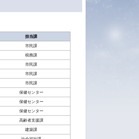
担当課
市民課
税務課
市民課
市民課
市民課
保健センター
保健センター
保健センター
高齢者支援課
建築課
社会福祉課