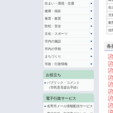
住まい・環境・交通
生
健康・福祉
児
養育・教育
新
防犯・安全
住
文化・スポーツ
市内の施設
各
市内の学校
まちづくり
市政・行政情報
お役立ち
パブリック・コメント
（市民意見提出手続）
電子行政サービス
名寄市メール情報配信サービス