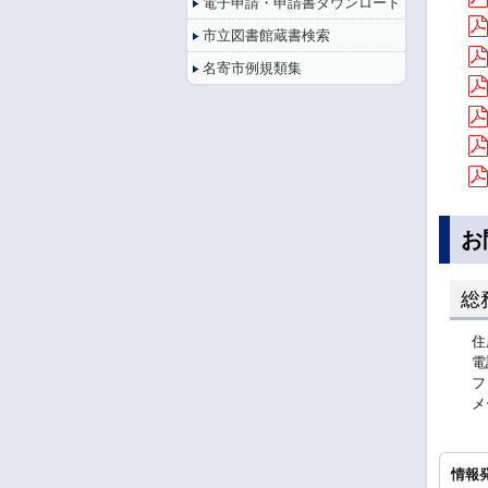
電子申請・申請書ダウンロード
市立図書館蔵書検索
名寄市例規類集
お
総
住
電
フ
メ
情報