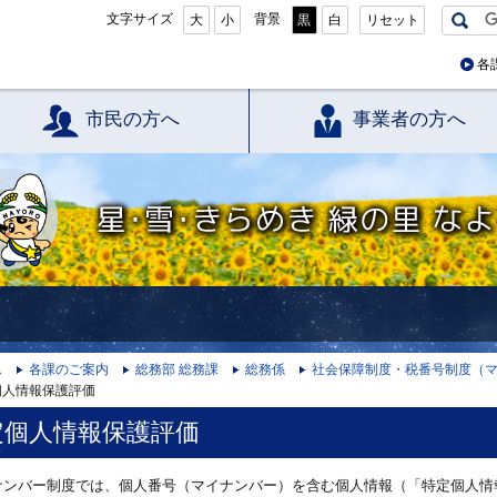
文字サイズ
背景
大
小
黒
白
リセット
各
市民の方へ
事業者の方へ
星・雪・きらめき 緑の里 なよろ
ム
各課のご案内
総務部 総務課
総務係
社会保障制度・税番号制度（
個人情報保護評価
定個人情報保護評価
ンバー制度では、個人番号（マイナンバー）を含む個人情報（「特定個人情