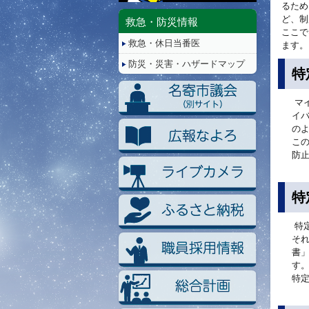
停
るため
止/
ど、制
救急・防災情報
再
ここで
救急・休日当番医
生
ます。
防災・災害・ハザードマップ
特
マ
イ
の
こ
防
特
特
そ
書
す
特