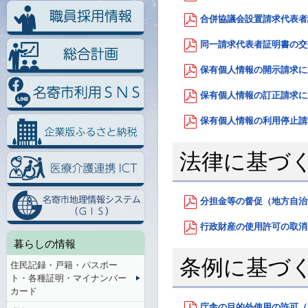
合併協議会設置請求代表者証
同一請求代表者証明書の交付
保有個人情報の開示請求に対
保有個人情報の訂正請求に対
保有個人情報の利用停止請求
法律に基づ
分担金等の督促（地方自治法）
行政財産の使用許可の取消し
暮らしの情報
条例に基づ
住民記録・戸籍・パスポー
ト・各種証明・マイナンバー
カード
庁舎の目的外使用の許可（名