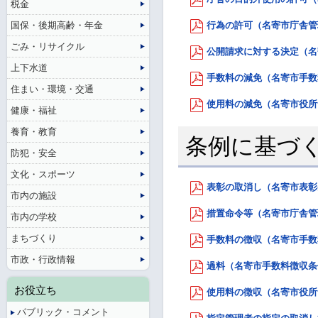
税金
国保・後期高齢・年金
行為の許可（名寄市庁舎管理規
ごみ・リサイクル
公開請求に対する決定（名寄
上下水道
手数料の減免（名寄市手数料徴
住まい・環境・交通
使用料の減免（名寄市役所食
健康・福祉
養育・教育
条例に基づ
防犯・安全
文化・スポーツ
表彰の取消し（名寄市表彰条例
市内の施設
措置命令等（名寄市庁舎管理規
市内の学校
まちづくり
手数料の徴収（名寄市手数料徴
市政・行政情報
過料（名寄市手数料徴収条例）
お役立ち
使用料の徴収（名寄市役所食
パブリック・コメント