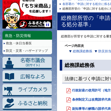
各部署の「申請に対する処分に係る
総務部所管の「申請に対する処分に
総務部所管の「申請
る処分基準」
停
止/
救急・防災情報
総務部が所管する申請に対する審
再
救急・休日当番医
生
ページ内目次
防災・災害・ハザードマップ
総務課総務係
防災担
総務課総務係
法律に基づく申請に対
行政財産の使用許可（地方自治
条例制定又は改廃請求代表者
副知事等の解職の請求代表者