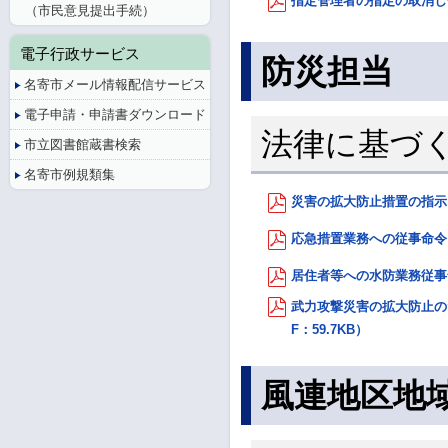
指定管理者の指定の取消し等
（市民意見提出手続）
電子行政サービス
防災担当
名寄市メール情報配信サービス
電子申請・申請書ダウンロード
法律に基づ
市立図書館蔵書検索
名寄市例規類集
災害の拡大防止措置の指示（
応急措置業務への従事命令（
居住者等への水防業務従事命
武力攻撃災害の拡大防止の
F：59.7KB）
風連地区地