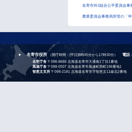
名寄市外2組合公平委員会事
農業委員会事務局所管の「申
名寄市役所
電話
（開庁時間：[平日]8時45分から17時30分）
名寄庁舎
〒096-8686 北海道名寄市大通南1丁目1番地
風連庁舎
〒098-0507 北海道名寄市風連町西町196番地1
智恵文支所
〒098-2181 北海道名寄市字智恵文11線北2番地