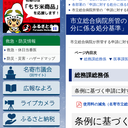
各部署の「申請に対する処分に係る
市立総合病院所管の「申請に対する
市立総合病院所管の
分に係る処分基準」
停
止/
救急・防災情報
市立総合病院が所管する申請に対
再
救急・休日当番医
生
ページ内目次
防災・災害・ハザードマップ
総務課総務係
医事課
総務課総務係
条例に基づく申請に対
使用料の減免（名寄市立総合
条例に基づ