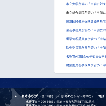
市立大学所管の「申請に対す
市立総合病院所管の「申請に
風連国民健康保険診療所所管
議会事務局所管の「申請に対
選挙管理委員会所管の「申請
監査委員事務局所管の「申請
名寄市外2組合公平委員会事
農業委員会事務局所管の「申
名寄市役所
電話
（開庁時間：[平日]8時45分から17時30分）
名寄庁舎
〒096-8686 北海道名寄市大通南1丁目1番地
風連庁舎
〒098-0507 北海道名寄市風連町西町196番地1