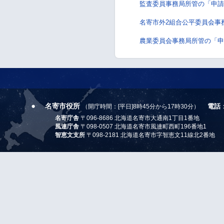
監査委員事務局所管の「申請
名寄市外2組合公平委員会事
農業委員会事務局所管の「申
名寄市役所
電話
（開庁時間：[平日]8時45分から17時30分）
名寄庁舎
〒096-8686 北海道名寄市大通南1丁目1番地
風連庁舎
〒098-0507 北海道名寄市風連町西町196番地1
智恵文支所
〒098-2181 北海道名寄市字智恵文11線北2番地