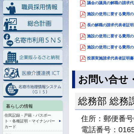
議会の議員の解職の請求代表
施設の使用に要する費用の承
長の解職の請求代表者証明書
施設の使用に要する費用の承
施設の使用に要する費用の承認
投票実施請求代表者証明書の
お問い合せ
総務部 総務
暮らしの情報
住民記録・戸籍・パスポー
住所：郵便番号0
ト・各種証明・マイナンバー
カード
電話番号：01654