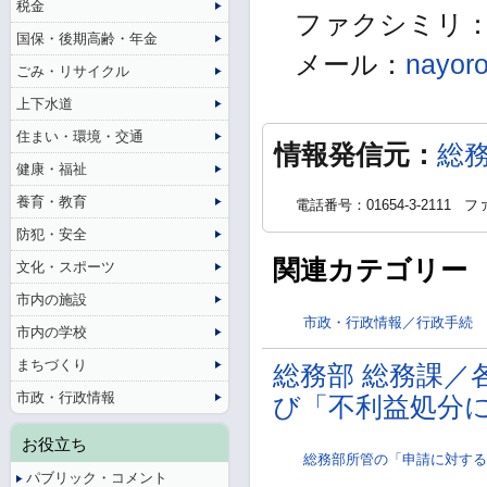
税金
ファクシミリ：01
国保・後期高齢・年金
メール：
nayoro
ごみ・リサイクル
上下水道
住まい・環境・交通
情報発信元：
総
健康・福祉
養育・教育
電話番号：01654-3-2111
ファ
防犯・安全
関連カテゴリー
文化・スポーツ
市内の施設
市政・行政情報／行政手続
市内の学校
まちづくり
総務部 総務課／
市政・行政情報
び「不利益処分
お役立ち
総務部所管の「申請に対する
パブリック・コメント