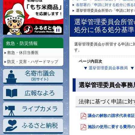
各部署の「申請に対する処分に係る
選挙管理委員会所管の「申請に対す
選挙管理委員会所管
処分に係る処分基準
停
止/
救急・防災情報
選挙管理委員会が所管する申請に
再
す。
救急・休日当番医
生
ページ内目次
防災・災害・ハザードマップ
選挙管理委員会事務局
選挙管理委員会事務
法律に基づく申請に対
議会の解散の請求代表者証明
施設の使用に要する費用の承