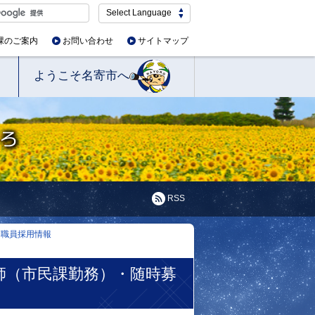
Select Language
課のご案内
お問い合わせ
サイトマップ
ようこそ名寄市へ
RSS
用職員採用情報
師（市民課勤務）・随時募