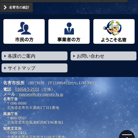
名寄市の統計
市民の方へ
事業者の方へ
ようこそ名寄市へ
各課のご案内
お問い合わせ
サイトマップ
名寄市役所
（開庁時間：[平日]8時45分から17時30分）
電話
：
01654-3-2111
（交換）
メール
：
nayoro@city.nayoro.lg.jp
名寄庁舎
〒096-8686
北海道名寄市大通南1丁目1番地
風連庁舎
〒098-0507
北海道名寄市風連町西町196番地1
智恵文支所
〒098-2181
北海道名寄市字智恵文11線北2番地