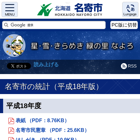
Menu
Language
PC版に切替
読み上げる
RSS
名寄市の統計（平成18年版）
平成18年度
表紙 （PDF：8.76KB）
名寄市民憲章 （PDF：25.6KB）
はしがき （PDF：10.9KB）