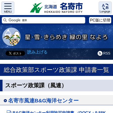
Menu
Language
PC版に切替
読み上げる
RSS
総合政策部スポーツ政策課 申請書一覧
スポーツ政策課（風連）
名寄市風連B&G海洋センター
B&G海洋センター利用許可申請書 （DOCX：9.88K