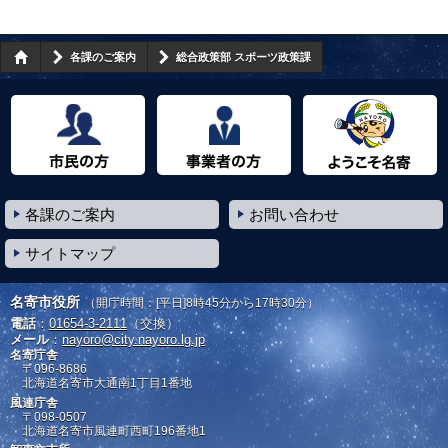
各課のご案内
総合政策部 スポーツ政策課
市民の方へ
事業者の方へ
ようこそ名寄市へ
各課のご案内
お問い合わせ
サイトマップ
名寄市役所
（開庁時間：[平日]8時45分から17時30分）
電話
：
01654-3-2111
（交換）
メール
：
nayoro@city.nayoro.lg.jp
名寄庁舎
〒096-8686
北海道名寄市大通南1丁目1番地
風連庁舎
〒098-0507
北海道名寄市風連町西町196番地1