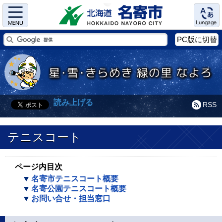
Menu
Language
PC版に切替
読み上げる
RSS
テニスコート
ページ内目次
名寄市テニスコート概要
名寄公園テニスコート概要
お問い合せ・担当窓口