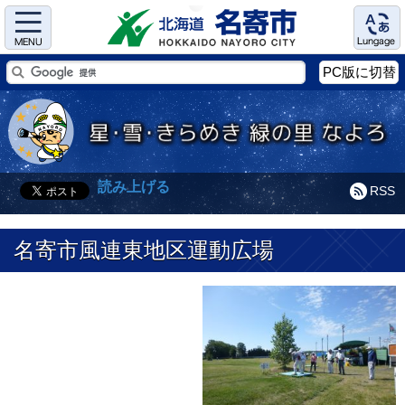
Menu
Language
PC版に切替
読み上げる
RSS
名寄市風連東地区運動広場