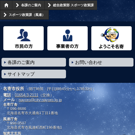
各課のご案内
総合政策部 スポーツ政策課
スポーツ政策課（風連）
市民の方へ
事業者の方へ
ようこそ名寄市へ
各課のご案内
お問い合わせ
サイトマップ
名寄市役所
（開庁時間：[平日]8時45分から17時30分）
電話
：
01654-3-2111
（交換）
メール
：
nayoro@city.nayoro.lg.jp
名寄庁舎
〒096-8686
北海道名寄市大通南1丁目1番地
風連庁舎
〒098-0507
北海道名寄市風連町西町196番地1
智恵文支所