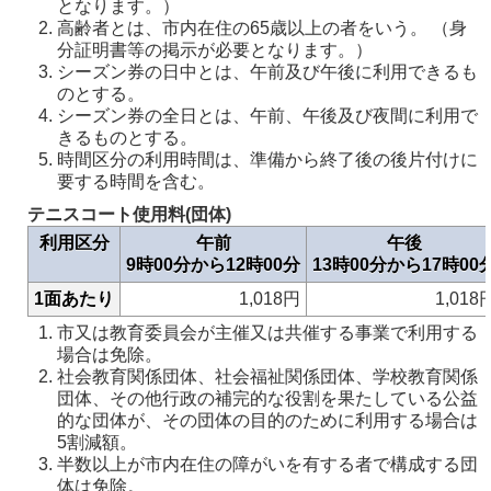
となります。）
高齢者とは、市内在住の65歳以上の者をいう。 （身
分証明書等の掲示が必要となります。）
シーズン券の日中とは、午前及び午後に利用できるも
のとする。
シーズン券の全日とは、午前、午後及び夜間に利用で
きるものとする。
時間区分の利用時間は、準備から終了後の後片付けに
要する時間を含む。
テニスコート使用料(団体)
利用区分
午前
午後
9時00分から12時00分
13時00分から17時00
1面あたり
1,018円
1,018
市又は教育委員会が主催又は共催する事業で利用する
場合は免除。
社会教育関係団体、社会福祉関係団体、学校教育関係
団体、その他行政の補完的な役割を果たしている公益
的な団体が、その団体の目的のために利用する場合は
5割減額。
半数以上が市内在住の障がいを有する者で構成する団
体は免除。