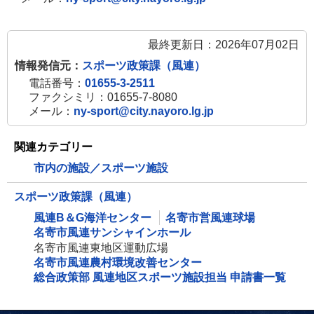
最終更新日：2026年07月02日
情報発信元：
スポーツ政策課（風連）
電話番号：
01655-3-2511
ファクシミリ：01655-7-8080
メール：
ny-sport@city.nayoro.lg.jp
関連カテゴリー
市内の施設／スポーツ施設
スポーツ政策課（風連）
風連B＆G海洋センター
名寄市営風連球場
名寄市風連サンシャインホール
名寄市風連東地区運動広場
名寄市風連農村環境改善センター
総合政策部 風連地区スポーツ施設担当 申請書一覧