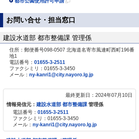
都市公園使用許可申請
新
規
お問い合せ・担当窓口
ペ
ー
建設水道部 都市整備課 管理係
ジ
住所：郵便番号098-0507 北海道名寄市風連町西町196番
で
地1
開
電話番号：
01655-3-2511
ファクシミリ：01655-3-3450
き
メール：
ny-kanri1@city.nayoro.lg.jp
ま
す
最終更新日：2024年07月10日
情報発信元：
建設水道部 都市整備課
管理係
電話番号：
01655-3-2511
ファクシミリ：01655-3-3450
メール：
ny-kanri1@city.nayoro.lg.jp