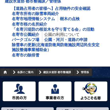
建設水道部 都市整備課／管理係
【道路占用者の皆様へ】占用物件の安全確認
名寄市所有の除雪車両紹介
名寄市地理情報システム
樹木の点検
名寄市桜の名所紹介
「名寄川堤防の桜並木を守り育てる会」の活動
名寄市公園紹介
公園の利用について
パークゴルフ場
公園・河川・道路の申請
除雪車の更新(北海道防衛局防衛施設周辺民生安定
施設整備事業補助金）
名寄市の除排雪
各課のご案内
建設水道部 都市整備課
管理係
市民の方へ
事業者の方へ
ようこそ名寄市へ