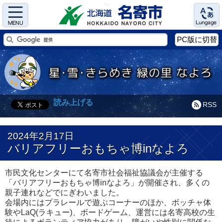
Menu
Language
PC版に切替
読み上げる
RSS
2024年2月17日
バリアフリーおもちゃ博inなよろ
市民文化センターにて名寄市社会福祉協議会が主催する
「バリアフリーおもちゃ博inなよろ」が開催され、多くの
親子連れなどでにぎわいました。
会場内にはプラレールで遊ぶコーナーのほか、ボッチャ体
験やLaQ(ラキュー)、ボードゲーム、運営には名寄高校の生