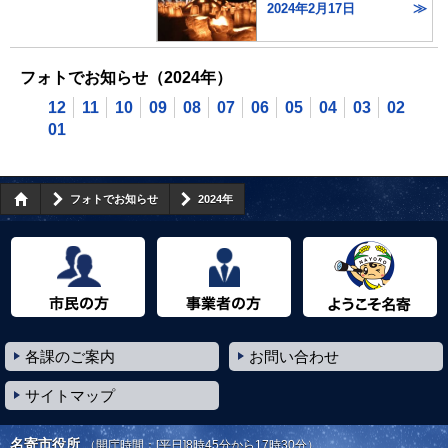
2024年2月17日
フォトでお知らせ（2024年）
12
11
10
09
08
07
06
05
04
03
02
01
フォトでお知らせ
2024年
市民の方へ
事業者の方へ
ようこそ名寄市へ
各課のご案内
お問い合わせ
サイトマップ
名寄市役所
（開庁時間：[平日]8時45分から17時30分）