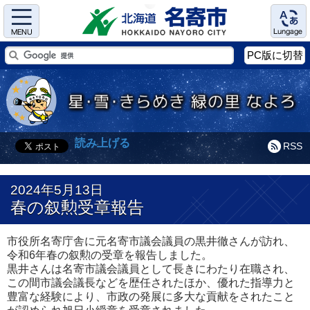
Menu
Language
PC版に切替
読み上げる
RSS
2024年5月13日
春の叙勲受章報告
市役所名寄庁舎に元名寄市議会議員の黒井徹さんが訪れ、
令和6年春の叙勲の受章を報告しました。
黒井さんは名寄市議会議員として長きにわたり在職され、
この間市議会議長などを歴任されたほか、優れた指導力と
豊富な経験により、市政の発展に多大な貢献をされたこと