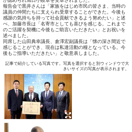
が認められ旭日小綬章を受章されました。
報告会で黒井さんは「家族をはじめ市民の皆さま、当時の
議員の仲間たちに支えられ受章することができた。今後も
感謝の気持ちを持って社会貢献できるよう努めたい」と述
べ、加藤市長は「名寄市としても喜びを感じる。これまで
のご活躍を契機に今後もご助言いただきたい」とお祝いを
述べました。
同席した山田典幸議長、倉澤宏副議長は「懐の深さ間近で
感じることができ、現在は私達活動の糧となっている。今
後もご指導いただきたい」と敬意表しました。
記事で紹介している写真です。写真を選択すると別ウィンドウで大
きいサイズの写真が表示されます。