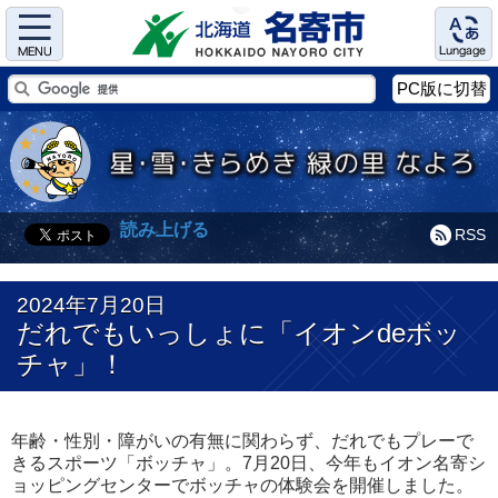
Menu
Language
PC版に切替
読み上げる
RSS
2024年7月20日
だれでもいっしょに「イオンdeボッ
チャ」！
年齢・性別・障がいの有無に関わらず、だれでもプレーで
きるスポーツ「ボッチャ」。7月20日、今年もイオン名寄シ
ョッピングセンターでボッチャの体験会を開催しました。