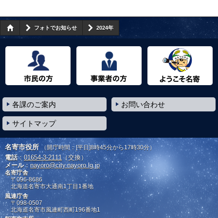
フォトでお知らせ
2024年
市民の方へ
事業者の方へ
ようこそ名寄市へ
各課のご案内
お問い合わせ
サイトマップ
名寄市役所
（開庁時間：[平日]8時45分から17時30分）
電話
：
01654-3-2111
（交換）
メール
：
nayoro@city.nayoro.lg.jp
名寄庁舎
〒096-8686
北海道名寄市大通南1丁目1番地
風連庁舎
〒098-0507
北海道名寄市風連町西町196番地1