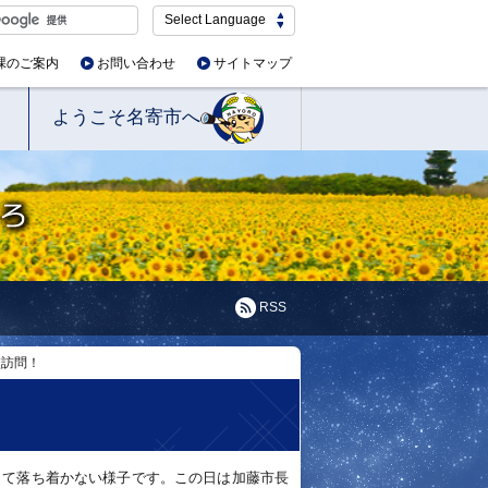
Select Language
課のご案内
お問い合わせ
サイトマップ
ようこそ名寄市へ
RSS
校訪問！
して落ち着かない様子です。この日は加藤市長