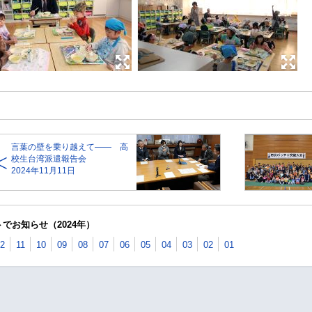
言葉の壁を乗り越えて—— 高
校生台湾派遣報告会
2024年11月11日
でお知らせ（2024年）
2
11
10
09
08
07
06
05
04
03
02
01