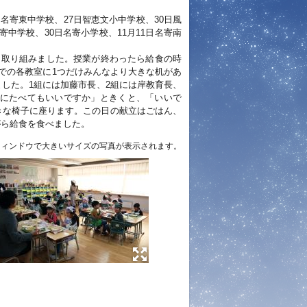
名寄東中学校、27日智恵文小中学校、30日風
寄中学校、30日名寄小学校、11月11日名寄南
に取り組みました。授業が終わったら給食の時
での各教室に1つだけみんなより大きな机があ
した。1組には加藤市長、2組には岸教育長、
ょにたべてもいいですか」ときくと、「いいで
きな椅子に座ります。この日の献立はごはん、
がら給食を食べました。
ウィンドウで大きいサイズの写真が表示されます。