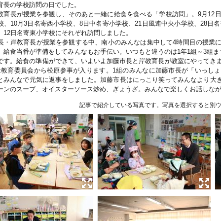
育長の学校訪問の日でした。
教育長が授業を参観し、そのあと一緒に給食を食べる「学校訪問」。9月12日
校、10月3日名寄西小学校、8日中名寄小学校、21日風連中央小学校、28日名
、12日名寄東小学校にそれぞれ訪問しました。
長・岸教育長が授業を参観する中、南小のみんなは集中して4時間目の授業
。給食当番が準備をしてみんなもお手伝い。いつもと違うのは1年1組～3組ま
です。給食の準備ができて、いよいよ加藤市長と岸教育長が教室にやってきま
は教育委員会から松原参事が入ります。1組のみんなに加藤市長が「いっし
とみんなで元気に返事をしました。加藤市長はにっこり笑ってみんなより大
ーンのスープ、オイスターソース炒め、ぎょうざ。みんなで楽しくお話しな
記事で紹介している写真です。写真を選択すると別