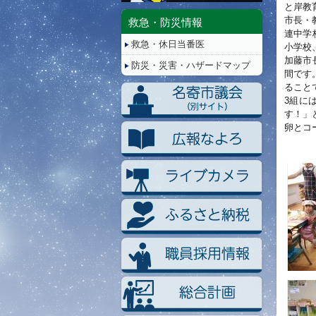
停
と岸教
止/
市長・
救急・防災情報
再
連中学
救急・休日当番医
生
小学校
加藤市
防災・災害・ハザードマップ
間です
ること
3組に
す！」
卵とコ