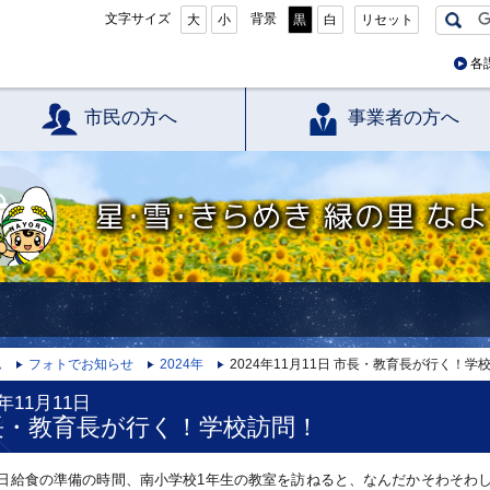
文字サイズ
背景
大
小
黒
白
リセット
各
市民の方へ
事業者の方へ
星・雪・きらめき 緑の里 なよろ
ム
フォトでお知らせ
2024年
2024年11月11日 市長・教育長が行く！学
4年11月11日
長・教育長が行く！学校訪問！
11日給食の準備の時間、南小学校1年生の教室を訪ねると、なんだかそわそわ