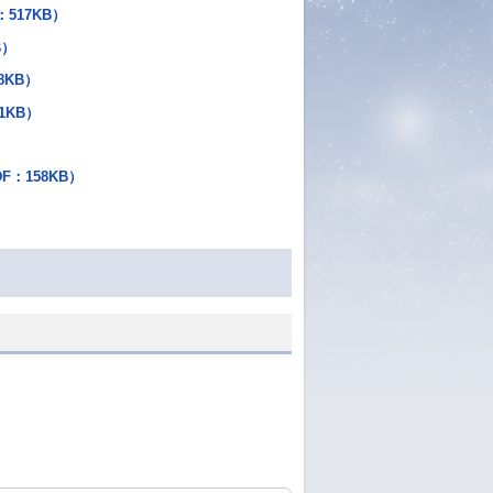
517KB）
B）
8KB）
1KB）
：158KB）