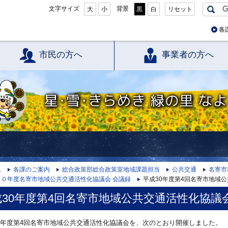
文字サイズ
背景
大
小
黒
白
リセット
各
市民の方へ
事業者の方へ
星・雪・きらめき 緑の里 なよろ
ム
各課のご案内
総合政策部総合政策室地域課題担当
公共交通
名寄市
３０年度名寄市地域公共交通活性化協議会 会議録
平成30年度第4回名寄市地域
成30年度第4回名寄市地域公共交通活性化協議
0年度第4回名寄市地域公共交通活性化協議会を、次のとおり開催しました。