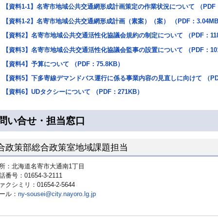
【資料1-1】名寄市地域公共交通網形成計画策定の作業状況について （PDF：
【資料1-2】名寄市地域公共交通網形成計画（素案）（案） （PDF：3.04M
【資料2】名寄市地域公共交通活性化協議会規約の制定について （PDF：11
【資料3】名寄市地域公共交通活性化協議会監事の設置について （PDF：10
【資料4】予算について （PDF：75.8KB）
【資料5】下多寄線デマンドバス運行に係る事業内容の見直しに向けて （PDF
【資料6】UDタクシーについて （PDF：271KB）
問い合せ・担当窓口
合政策部総合政策室地域課題担当
所：北海道名寄市大通南1丁目
話番号：01654-3-2111
ァクシミリ：01654-2-5644
ール：
ny-sousei@city.nayoro.lg.jp