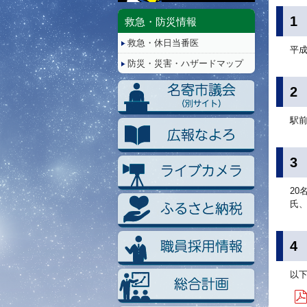
停
止/
1
救急・防災情報
再
救急・休日当番医
生
平成
防災・災害・ハザードマップ
2
駅
3
2
氏
4
以