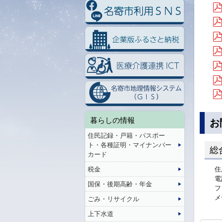
暮らしの情報
お
住民記録・戸籍・パスポー
ト・各種証明・マイナンバー
総
カード
住
税金
電
国保・後期高齢・年金
フ
メ
ごみ・リサイクル
上下水道