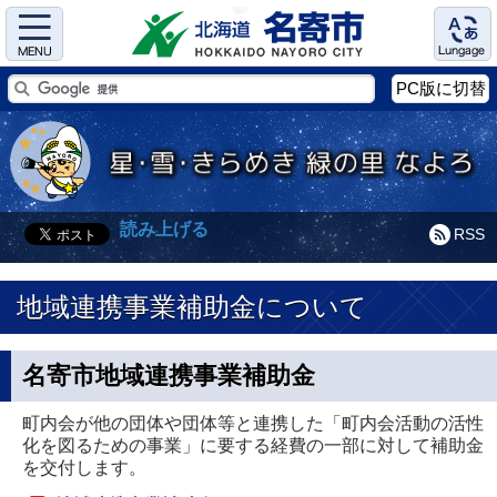
Menu
Language
PC版に切替
読み上げる
RSS
地域連携事業補助金について
名寄市地域連携事業補助金
町内会が他の団体や団体等と連携した「町内会活動の活性
化を図るための事業」に要する経費の一部に対して補助金
を交付します。