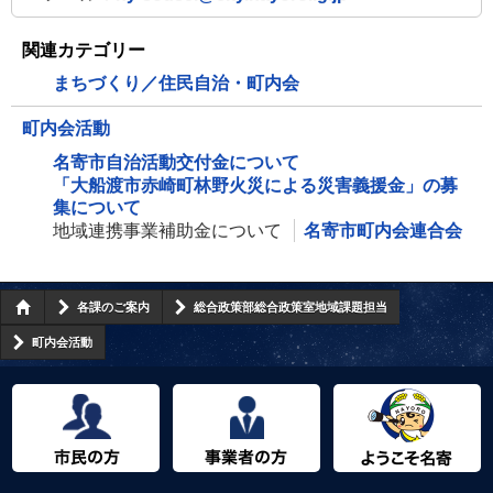
関連カテゴリー
まちづくり／住民自治・町内会
町内会活動
名寄市自治活動交付金について
「大船渡市赤崎町林野火災による災害義援金」の募
集について
地域連携事業補助金について
名寄市町内会連合会
各課のご案内
総合政策部総合政策室地域課題担当
町内会活動
市民の方へ
事業者の方へ
ようこそ名寄市へ