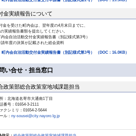
付金実績報告について
付金を受けた町内会は、翌年度の4月末日までに、
記の実績報告書類を提出してください。
)町内会自治活動交付金実績報告書（別記様式第3号）
)申請年度の決算が記載された総会資料
町内会自治活動交付金実績報告書（別記様式第3号） （DOC：16.0KB）
問い合せ・担当窓口
合政策部総合政策室地域課題担当
所：北海道名寄市大通南1丁目
話番号：01654-3-2111
ァクシミリ：01654-2-5644
ール：
ny-sousei@city.nayoro.lg.jp
発信元：
総合政策部総合政策室地域課題担当