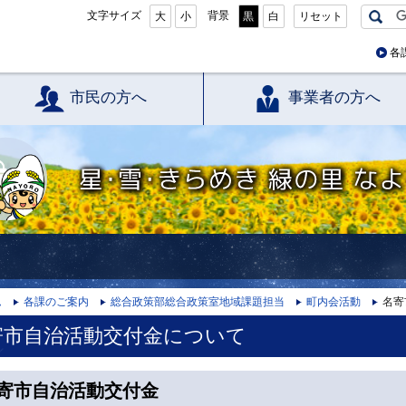
文字サイズ
背景
大
小
黒
白
リセット
各
市民の方へ
事業者の方へ
星・雪・きらめき 緑の里 なよろ
ム
各課のご案内
総合政策部総合政策室地域課題担当
町内会活動
名寄
寄市自治活動交付金について
寄市自治活動交付金