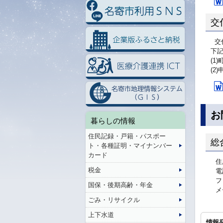
交
交
下
(1
(2
お
暮らしの情報
住民記録・戸籍・パスポー
総
ト・各種証明・マイナンバー
カード
住
税金
電
フ
国保・後期高齢・年金
メ
ごみ・リサイクル
上下水道
情報