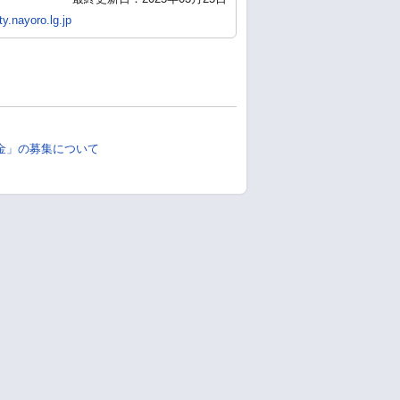
y.nayoro.lg.jp
金」の募集について