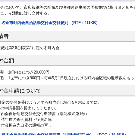
内会において、市広報紙等の配布及び各種連絡事項の周知並びに取りまとめを
ュニティ活動に対し交付する。
名寄市町内会自治活動交付金交付規則 （RTF：111KB）
請者
規則第2条別表第1に定める町内会
付金額
割 1町内会につき20,000円
割 1世帯につき900円（毎年5月1日現在における町内会区域の世帯数をも
付金申請について
付金の交付を受けようとする町内会は毎年5月末日までに、
記の申請書類を提出してください。
)町内会自治活動交付金交付申請書（別記様式第1号）
)申請年度の総会資料・役員名簿
)交付金振込先口座の通帳の写し
町内会自治活動交付金交付申請書（別記様式第1号） （DOC：19.5KB）