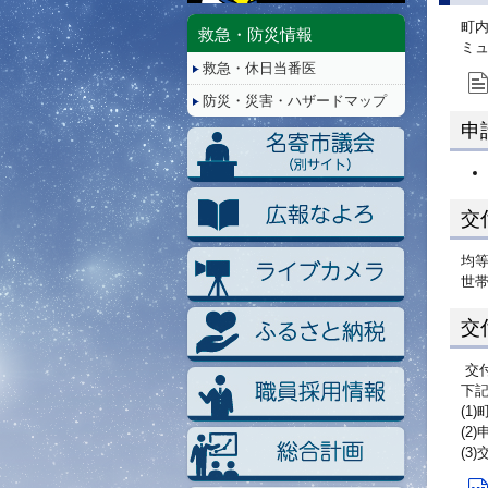
停
町
止/
救急・防災情報
ミ
再
救急・休日当番医
生
防災・災害・ハザードマップ
申
交
均等
世帯
交
交
下
(1
(2
(3