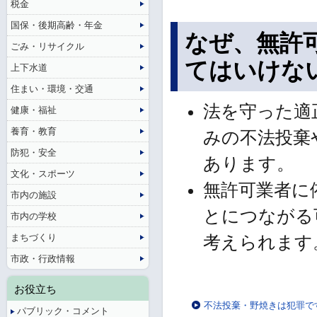
税金
国保・後期高齢・年金
なぜ、無許
ごみ・リサイクル
てはいけな
上下水道
住まい・環境・交通
法を守った適
健康・福祉
養育・教育
みの不法投棄
防犯・安全
あります。
文化・スポーツ
無許可業者に
市内の施設
とにつながる
市内の学校
まちづくり
考えられます
市政・行政情報
お役立ち
不法投棄・野焼きは犯罪で
パブリック・コメント