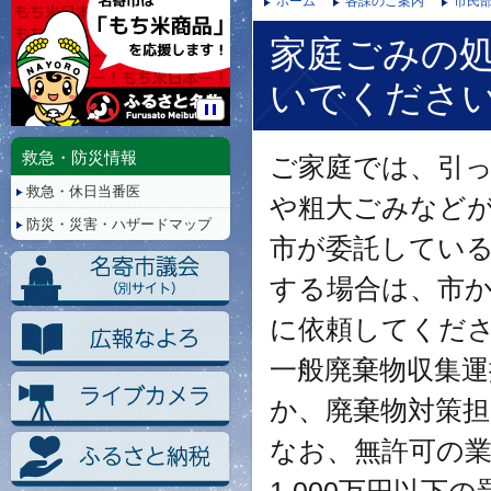
ホーム
各課のご案内
市民部
家庭ごみの
いでくださ
停
止/
救急・防災情報
ご家庭では、引
再
救急・休日当番医
生
や粗大ごみなど
防災・災害・ハザードマップ
市が委託してい
する場合は、市
に依頼してくだ
一般廃棄物収集
か、廃棄物対策
なお、無許可の業