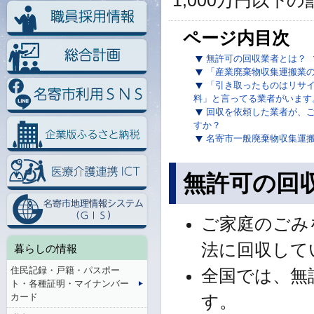
1,000万円以
ページ内目次
無許可の回収業者とは？
「産業廃棄物収集運搬業
「引き取ったものはリサ
料」と言ってる業者がいます
回収を依頼した業者が、
すか？
名寄市一般廃棄物収集運
無許可の回
ご家庭のごみ
法に回収して
暮らしの情報
住民記録・戸籍・パスポー
全国では、無
ト・各種証明・マイナンバー
カード
す。