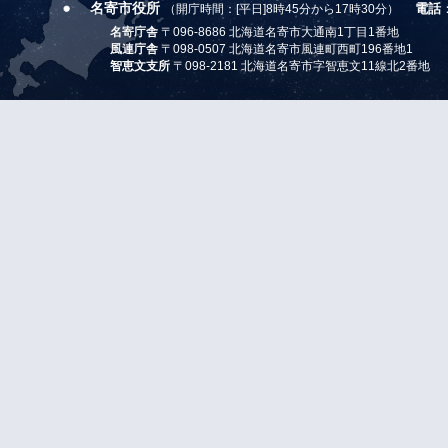
名寄市役所
電話
（開庁時間：[平日]8時45分から17時30分）
名寄庁舎
〒096-8686 北海道名寄市大通南1丁目1番地
風連庁舎
〒098-0507 北海道名寄市風連町西町196番地1
智恵文支所
〒098-2181 北海道名寄市字智恵文11線北2番地