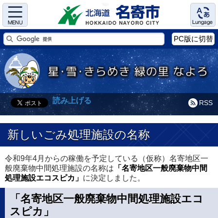
Menu
Language
PC版に切替
読み上げる
RSS
新しいごみ処理施設の名称
令和9年4月からの稼働を予定している（仮称）名寄地区一
般廃棄物中間処理施設の名称は
「名寄地区一般廃棄物中間
処理施設エコスピカ」
に決定しました。
「名寄地区一般廃棄物中間処理施設エコ
スピカ」