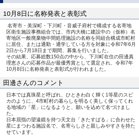
10月8日に名称発表と表彰式
名寄市・美深町・下川町・音威子府村で構成する名寄地
区衛生施設事務組合では、市内大橋に建設中の（仮称）名
寄地区一般廃棄物中間処理施設の名称を同組合構成市町村
に居住、または通勤・通学している方を対象に令和7年6月
2日から7月18日まで期間、募集を行いました。
その結果、応募総数150点の中から、下川町在住の田邊真
理恵さんの応募作品が最優秀賞として選定され、令和7年
10月8日に名称発表と表彰式が行われました。
田邊さんのコメント
日本では真珠星と呼ばれ、ひときわ白く輝く1等星のスピ
カのように、4市町村の暮らしを明るく美しく保ってくれ
る地域の「星」になるようと、願いを込めて名づけまし
た。
日本屈指の望遠鏡を持つ天文台「きたすばる」に合わせた
星にまつわる施設名で、名寄らしさと親しみやすさを持た
せています。