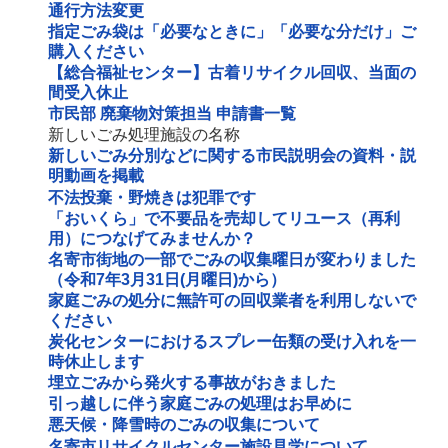
通行方法変更
指定ごみ袋は「必要なときに」「必要な分だけ」ご
購入ください
【総合福祉センター】古着リサイクル回収、当面の
間受入休止
市民部 廃棄物対策担当 申請書一覧
新しいごみ処理施設の名称
新しいごみ分別などに関する市民説明会の資料・説
明動画を掲載
不法投棄・野焼きは犯罪です
「おいくら」で不要品を売却してリユース（再利
用）につなげてみませんか？
名寄市街地の一部でごみの収集曜日が変わりました
（令和7年3月31日(月曜日)から）
家庭ごみの処分に無許可の回収業者を利用しないで
ください
炭化センターにおけるスプレー缶類の受け入れを一
時休止します
埋立ごみから発火する事故がおきました
引っ越しに伴う家庭ごみの処理はお早めに
悪天候・降雪時のごみの収集について
名寄市リサイクルセンター施設見学について