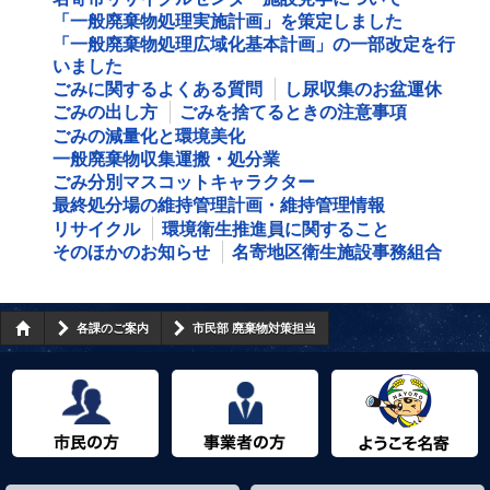
「一般廃棄物処理実施計画」を策定しました
「一般廃棄物処理広域化基本計画」の一部改定を行
いました
ごみに関するよくある質問
し尿収集のお盆運休
ごみの出し方
ごみを捨てるときの注意事項
ごみの減量化と環境美化
一般廃棄物収集運搬・処分業
ごみ分別マスコットキャラクター
最終処分場の維持管理計画・維持管理情報
リサイクル
環境衛生推進員に関すること
そのほかのお知らせ
名寄地区衛生施設事務組合
各課のご案内
市民部 廃棄物対策担当
市民の方へ
事業者の方へ
ようこそ名寄市へ