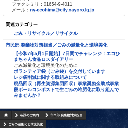
ファクシミリ：01654-9-4011
メール：
ny-ecohima@city.nayoro.lg.jp
関連カテゴリー
ごみ・リサイクル／リサイクル
市民部 廃棄物対策担当／ごみの減量化と環境美化
【令和7年5月1日開始】7日間でチャレンジ！エコひ
まちゃん食品ロスダイアリー
ごみ減量化と環境美化のために
ボランティア袋（ごみ袋）を交付しています
レジ袋削減に関する取組みについて
廃品回収（再生資源集団回収）事業奨励金助成事業
段ボールコンポストで生ごみの堆肥化に取り組んで
みませんか？
各課のご案内
市民部 廃棄物対策担当
ごみの減量化と環境美化