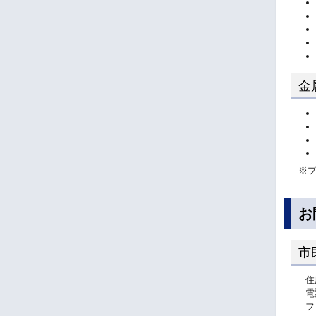
金
※
お
市
住
電
フ