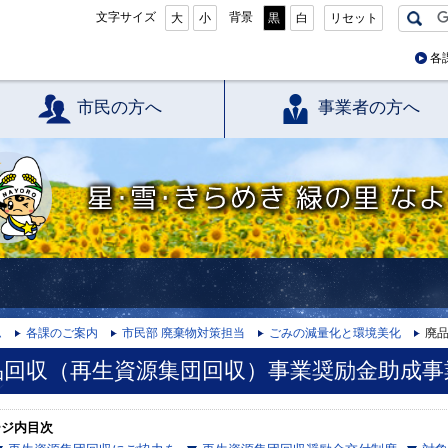
文字サイズ
背景
大
小
黒
白
リセット
各
市民の方へ
事業者の方へ
星・雪・きらめき 緑の里 なよろ
ム
各課のご案内
市民部 廃棄物対策担当
ごみの減量化と環境美化
廃
品回収（再生資源集団回収）事業奨励金助成事
ージ内目次