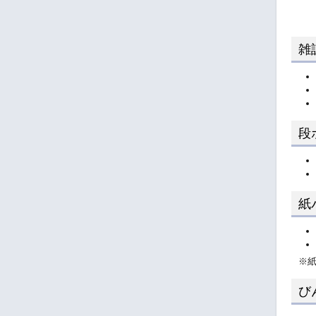
雑
段
紙
※
び