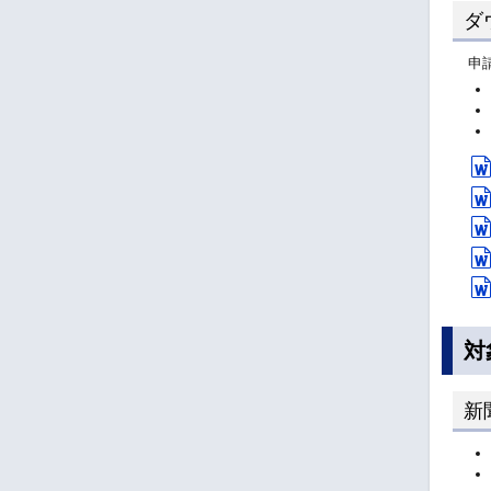
ダ
申
対
新