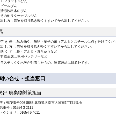
1．8リットルびん
ビールびん
清涼飲料水のびん
その他リターナブルびん
出し方：異物を取り除き軽くすすいでから出してください。
属
空 き 缶 …飲み物や、缶詰・菓子の缶（アルミとスチールに必ず分けてくだ
出 し 方 ：異物を取り除き軽くすすいでから出してください。
鉄 く ず …銅・アルミ・真ちゅうなど
非鉄金属…車用バッテリーなど
プラスチックや木等が付着したもの、家電製品は対象外です。
問い合せ・担当窓口
民部 廃棄物対策担当
所：郵便番号096-8686 北海道名寄市大通南1丁目1番地
話番号：01654-3-2111
ァクシミリ：01654-9-4011