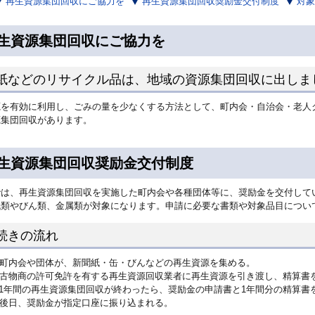
再生資源集団回収にご協力を
再生資源集団回収奨励金交付制度
対象
生資源集団回収にご協力を
紙などのリサイクル品は、地域の資源集団回収に出しま
源を有効に利用し、ごみの量を少なくする方法として、町内会・自治会・老人
源集団回収があります。
生資源集団回収奨励金交付制度
では、再生資源集団回収を実施した町内会や各種団体等に、奨励金を交付して
紙類やびん類、金属類が対象になります。申請に必要な書類や対象品目につい
続きの流れ
．町内会や団体が、新聞紙・缶・びんなどの再生資源を集める。
．古物商の許可免許を有する再生資源回収業者に再生資源を引き渡し、精算書
 1年間の再生資源集団回収が終わったら、奨励金の申請書と1年間分の精算
．後日、奨励金が指定口座に振り込まれる。