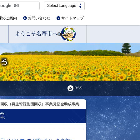
Select Language
課のご案内
お問い合わせ
サイトマップ
ようこそ名寄市へ
RSS
品回収（再生資源集団回収）事業奨励金助成事業
業