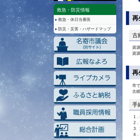
停
止/
救急・防災情報
再
再
救急・休日当番医
生
防災・災害・ハザードマップ
古
資
資
再
市
古
手
1
2
3.
4