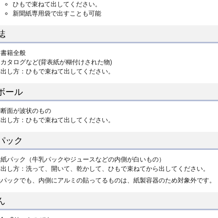
ひもで束ねて出してください。
新聞紙専用袋で出すことも可能
誌
書籍全般
カタログなど(背表紙が糊付けされた物)
出し方：ひもで束ねて出してください。
ボール
断面が波状のもの
出し方：ひもで束ねて出してください。
パック
紙パック（牛乳パックやジュースなどの内側が白いもの）
出し方：洗って、開いて、乾かして、ひもで束ねてから出してください。
紙パックでも、内側にアルミの貼ってるものは、紙製容器のため対象外です。
ん