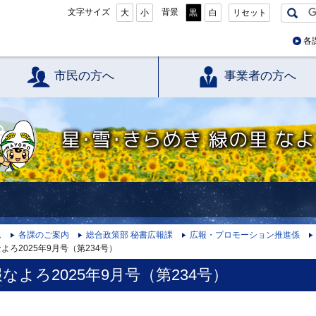
文字サイズ
背景
大
小
黒
白
リセット
各
市民の方へ
事業者の方へ
星・雪・きらめき 緑の里 なよろ
ム
各課のご案内
総合政策部 秘書広報課
広報・プロモーション推進係
よろ2025年9月号（第234号）
なよろ2025年9月号（第234号）