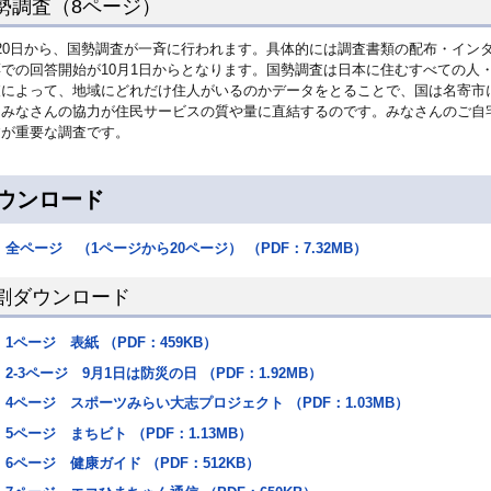
勢調査（8ページ）
20日から、国勢調査が一斉に行われます。具体的には調査書類の配布・インタ
票での回答開始が10月1日からとなります。国勢調査は日本に住むすべての人
査によって、地域にどれだけ住人がいるのかデータをとることで、国は名寄市
、みなさんの協力が住民サービスの質や量に直結するのです。みなさんのご自
すが重要な調査です。
ウンロード
全ページ （1ページから20ページ） （PDF：7.32MB）
割ダウンロード
1ページ 表紙 （PDF：459KB）
2-3ページ 9月1日は防災の日 （PDF：1.92MB）
4ページ スポーツみらい大志プロジェクト （PDF：1.03MB）
5ページ まちビト （PDF：1.13MB）
6ページ 健康ガイド （PDF：512KB）