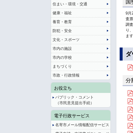
国
住まい・環境・交通
健康・福祉
9月
査
養育・教育
調
り
防犯・安全
ま
文化・スポーツ
市内の施設
ダ
市内の学校
まちづくり
市政・行政情報
分
お役立ち
パブリック・コメント
（市民意見提出手続）
電子行政サービス
名寄市メール情報配信サービス