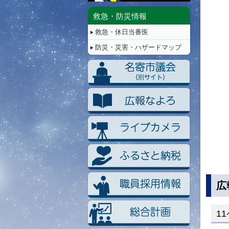
停
止/
救急・防災情報
再
救急・休日当番医
生
防災・災害・ハザードマップ
広
1