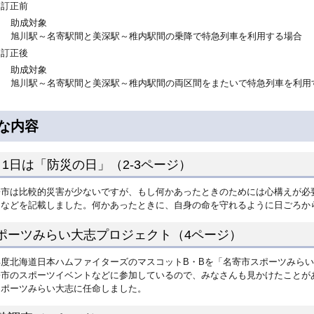
訂正前
助成対象
旭川駅～名寄駅間と美深駅～稚内駅間の乗降で特急列車を利用する場合
訂正後
助成対象
旭川駅～名寄駅間と美深駅～稚内駅間の両区間をまたいで特急列車を利用
な内容
月1日は「防災の日」（2-3ページ）
寄市は比較的災害が少ないですが、もし何かあったときのためには心構えが必
えなどを記載しました。何かあったときに、自身の命を守れるように日ごろか
ポーツみらい大志プロジェクト（4ページ）
年度北海道日本ハムファイターズのマスコットB・Bを「名寄市スポーツみらい
寄市のスポーツイベントなどに参加しているので、みなさんも見かけたことが
スポーツみらい大志に任命しました。