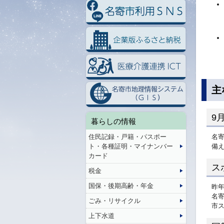
主
9
暮らしの情報
住民記録・戸籍・パスポー
名
ト・各種証明・マイナンバー
備
カード
ス
税金
国保・後期高齢・年金
昨
名
ごみ・リサイクル
市
上下水道