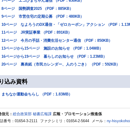
7ページ エコひまちゃん通信 （PDF：650KB）
8ページ 国勢調査2025 （PDF：885KB）
9ページ 市営住宅の定期公募 （PDF：480KB）
10ページ なよろうのDX通信・「ゼロカーボン」アクション （PDF：1.13
11ページ JR実証事業 （PDF：891KB）
12ページ 今月の手話・消費生活センター通信 （PDF：850KB）
13ページから15ページ 施設のお知らせ （PDF：1.04MB）
16ページから19ページ 暮らしのお知らせ （PDF：1.23MB）
20ページ 裏表紙（市民カレンダー、人のうごき） （PDF：592KB）
り込み資料
まちなか運動会ちらし （PDF：1.83MB）
発信元：
総合政策部 秘書広報課
広報・プロモーション推進係
話番号：01654-3-2111
ファクシミリ：01654-2-5644
メール：
ny-hisyokoho@