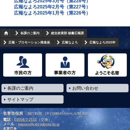
広報なよろ2025年3月号（第228号）
広報なよろ2025年2月号（第227号）
広報なよろ2025年1月号（第226号）
各課のご案内
総合政策部 秘書広報課
広報・プロモーション推進係
広報なよろ
広報なよろ2025年
市民の方へ
事業者の方へ
ようこそ名寄市へ
各課のご案内
お問い合わせ
サイトマップ
名寄市役所
（開庁時間：[平日]8時45分から17時30分）
電話
：
01654-3-2111
（交換）
メール
：
nayoro@city.nayoro.lg.jp
名寄庁舎