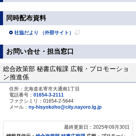
同時配布資料
社協だより （外部サイト）
新
規
お問い合せ・担当窓口
ペ
ー
総合政策部 秘書広報課 広報・プロモーショ
ジ
ン推進係
で
住所：北海道名寄市大通南1丁目
開
電話番号：
01654-3-2111
き
ファクシミリ：01654-2-5644
メール：
ny-hisyokoho@city.nayoro.lg.jp
ま
す
最終更新日：2025年09月30日