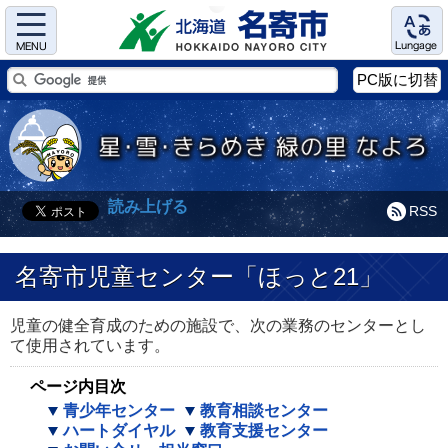
Menu
Language
PC版に切替
読み上げる
RSS
名寄市児童センター「ほっと21」
児童の健全育成のための施設で、次の業務のセンターとし
て使用されています。
ページ内目次
青少年センター
教育相談センター
ハートダイヤル
教育支援センター