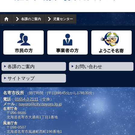
各課のご案内
児童センター
市民の方へ
事業者の方へ
ようこそ名寄市へ
各課のご案内
お問い合わせ
サイトマップ
名寄市役所
（開庁時間：[平日]8時45分から17時30分）
電話
：
01654-3-2111
（交換）
メール
：
nayoro@city.nayoro.lg.jp
名寄庁舎
〒096-8686
北海道名寄市大通南1丁目1番地
風連庁舎
〒098-0507
北海道名寄市風連町西町196番地1