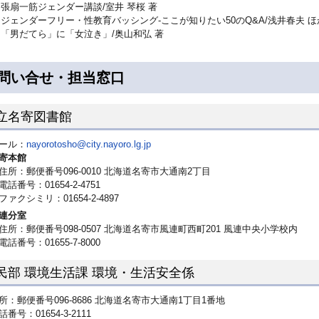
張扇一筋ジェンダー講談/室井 琴桜 著
ジェンダーフリー・性教育バッシング-ここが知りたい50のQ&A/浅井春夫 ほ
「男だてら」に「女泣き」/奥山和弘 著
問い合せ・担当窓口
立名寄図書館
ール：
nayorotosho@city.nayoro.lg.jp
寄本館
住所：郵便番号096-0010 北海道名寄市大通南2丁目
電話番号：01654-2-4751
ファクシミリ：01654-2-4897
連分室
住所：郵便番号098-0507 北海道名寄市風連町西町201 風連中央小学校内
電話番号：01655-7-8000
民部 環境生活課 環境・生活安全係
所：郵便番号096-8686 北海道名寄市大通南1丁目1番地
話番号：01654-3-2111