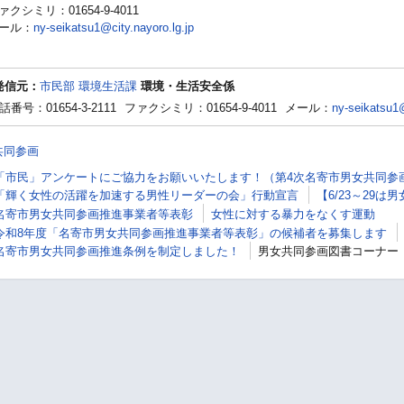
ァクシミリ：01654-9-4011
ール：
ny-seikatsu1@city.nayoro.lg.jp
発信元：
市民部 環境生活課
環境・生活安全係
話番号：01654-3-2111
ファクシミリ：01654-9-4011
メール：
ny-seikatsu1@
共同参画
「市民」アンケートにご協力をお願いいたします！（第4次名寄市男女共同参
「輝く女性の活躍を加速する男性リーダーの会」行動宣言
【6/23～29
名寄市男女共同参画推進事業者等表彰
女性に対する暴力をなくす運動
令和8年度「名寄市男女共同参画推進事業者等表彰」の候補者を募集します
名寄市男女共同参画推進条例を制定しました！
男女共同参画図書コーナー