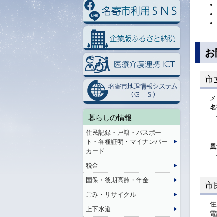
お
市
メ
名
暮らしの情報
住民記録・戸籍・パスポー
ト・各種証明・マイナンバー
風
カード
税金
国保・後期高齢・年金
市
ごみ・リサイクル
住
上下水道
電