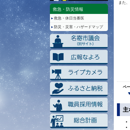
停
また、
止/
救急・防災情報
再
救急・休日当番医
生
防災・災害・ハザードマップ
ペ
主