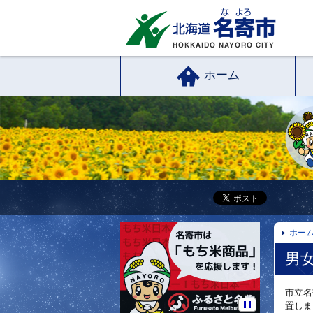
ホーム
ホー
男
市立名
置しま