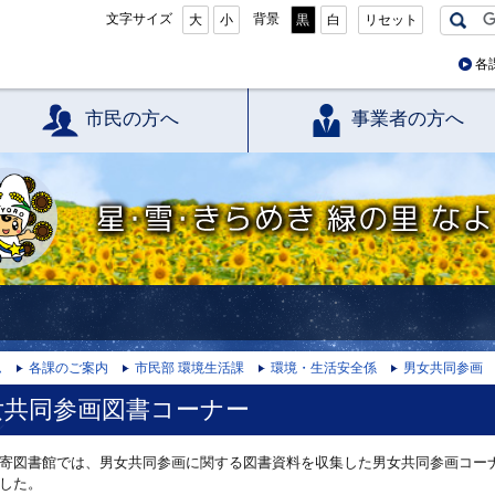
文字サイズ
背景
大
小
黒
白
リセット
各
市民の方へ
事業者の方へ
星・雪・きらめき 緑の里 なよろ
ム
各課のご案内
市民部 環境生活課
環境・生活安全係
男女共同参画
女共同参画図書コーナー
寄図書館では、男女共同参画に関する図書資料を収集した男女共同参画コー
した。