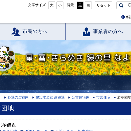
文字サイズ
背景
大
小
黒
白
リセット
各
市民の方へ
事業者の方へ
星・雪・きらめき 緑の里 なよろ
ム
各課のご案内
建設水道部 建築課
公営住宅係
市営住宅
若草団
草団地
ージ内目次