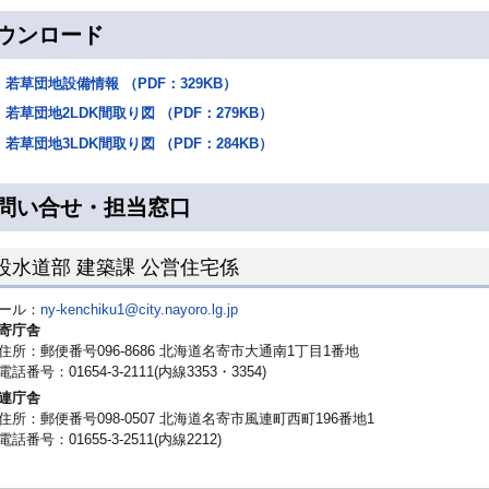
ウンロード
若草団地設備情報 （PDF：329KB）
若草団地2LDK間取り図 （PDF：279KB）
若草団地3LDK間取り図 （PDF：284KB）
問い合せ・担当窓口
設水道部 建築課 公営住宅係
ール：
ny-kenchiku1@city.nayoro.lg.jp
寄庁舎
住所：郵便番号096-8686 北海道名寄市大通南1丁目1番地
電話番号：01654-3-2111(内線3353・3354)
連庁舎
住所：郵便番号098-0507 北海道名寄市風連町西町196番地1
電話番号：01655-3-2511(内線2212)