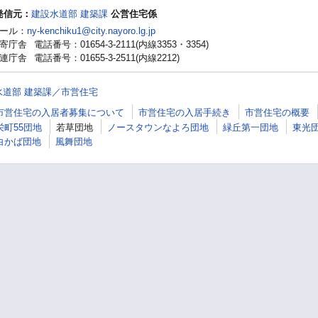
発信元：
建設水道部 建築課
公営住宅係
ール：
ny-kenchiku1@city.nayoro.lg.jp
寄庁舎
電話番号：01654-3-2111(内線3353・3354)
連庁舎
電話番号：01655-3-2511(内線2212)
水道部 建築課／市営住宅
市営住宅の入居者募集について
市営住宅の入居手続き
市営住宅の概要
栄町55団地
若草団地
ノースタウンなよろ団地
緑丘第一団地
東光
白かば団地
風舞団地