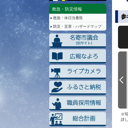
停
止/
救急・防災情報
再
参
救急・休日当番医
生
防災・災害・ハザードマップ
※
詳