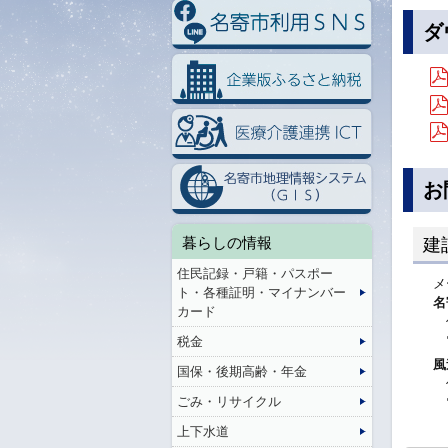
ダ
お
暮らしの情報
建
住民記録・戸籍・パスポー
メ
ト・各種証明・マイナンバー
名
カード
税金
風
国保・後期高齢・年金
ごみ・リサイクル
上下水道