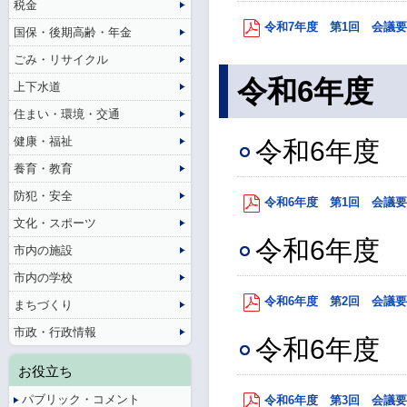
税金
令和7年度 第1回 会議要旨 
国保・後期高齢・年金
ごみ・リサイクル
令和6年度
上下水道
住まい・環境・交通
健康・福祉
令和6年度 
養育・教育
防犯・安全
令和6年度 第1回 会議要旨 
文化・スポーツ
令和6年度 
市内の施設
市内の学校
令和6年度 第2回 会議要旨 
まちづくり
市政・行政情報
令和6年度 
お役立ち
パブリック・コメント
令和6年度 第3回 会議要旨 