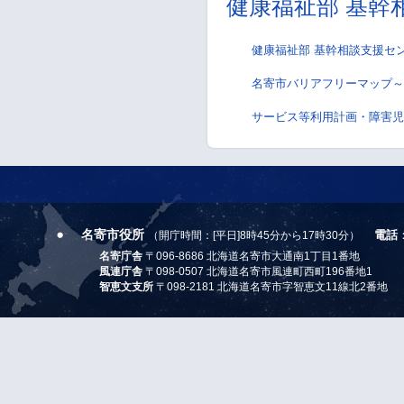
健康福祉部 基幹
健康福祉部 基幹相談支援セ
名寄市バリアフリーマップ～
サービス等利用計画・障害児
名寄市役所
電話
（開庁時間：[平日]8時45分から17時30分）
名寄庁舎
〒096-8686 北海道名寄市大通南1丁目1番地
風連庁舎
〒098-0507 北海道名寄市風連町西町196番地1
智恵文支所
〒098-2181 北海道名寄市字智恵文11線北2番地