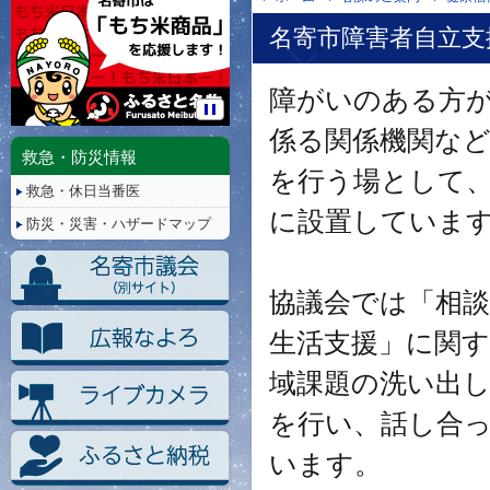
名寄市障害者自立支
障がいのある方
停
係る関係機関な
止/
救急・防災情報
再
を行う場として、
救急・休日当番医
生
に設置していま
防災・災害・ハザードマップ
協議会では「相
生活支援」に関
域課題の洗い出
を行い、話し合
います。