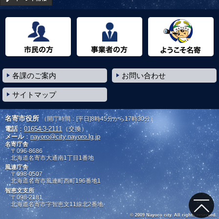
市民の方へ
事業者の方へ
ようこそ名寄市へ
各課のご案内
お問い合わせ
サイトマップ
名寄市役所
（開庁時間：[平日]8時45分から17時30分）
電話
：
01654-3-2111
（交換）
メール
：
nayoro@city.nayoro.lg.jp
名寄庁舎
〒096-8686
北海道名寄市大通南1丁目1番地
風連庁舎
〒098-0507
北海道名寄市風連町西町196番地1
智恵文支所
〒098-2181
北海道名寄市字智恵文11線北2番地
© 2009 Nayoro city. All rights reserved.