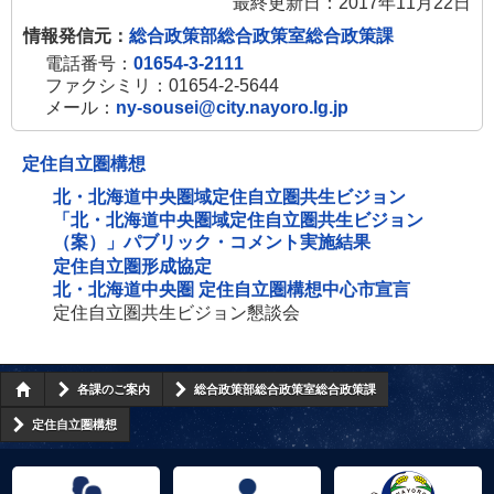
最終更新日：2017年11月22日
情報発信元：
総合政策部総合政策室総合政策課
電話番号：
01654-3-2111
ファクシミリ：01654-2-5644
メール：
ny-sousei@city.nayoro.lg.jp
定住自立圏構想
北・北海道中央圏域定住自立圏共生ビジョン
「北・北海道中央圏域定住自立圏共生ビジョン
（案）」パブリック・コメント実施結果
定住自立圏形成協定
北・北海道中央圏 定住自立圏構想中心市宣言
定住自立圏共生ビジョン懇談会
各課のご案内
総合政策部総合政策室総合政策課
定住自立圏構想