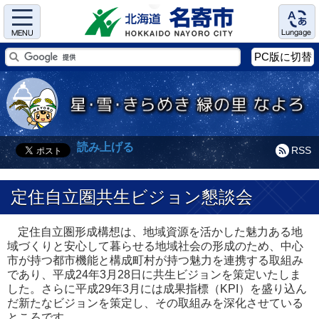
Menu
Language
PC版に切替
読み上げる
RSS
定住自立圏共生ビジョン懇談会
定住自立圏形成構想は、地域資源を活かした魅力ある地
域づくりと安心して暮らせる地域社会の形成のため、中心
市が持つ都市機能と構成町村が持つ魅力を連携する取組み
であり、平成24年3月28日に共生ビジョンを策定いたしま
した。さらに平成29年3月には成果指標（KPI）を盛り込ん
だ新たなビジョンを策定し、その取組みを深化させている
ところです。