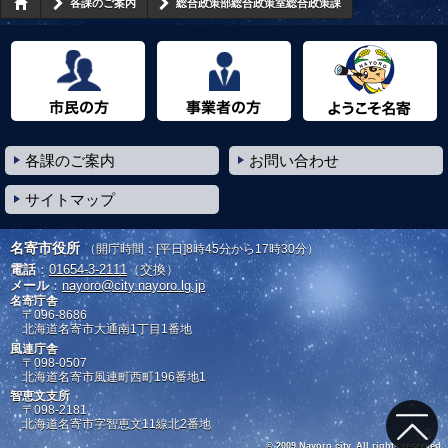
各課のご案内
総合政策部総合政策室総合政策課
市民の方へ
事業者の方へ
ようこそ名寄市へ
各課のご案内
お問い合わせ
サイトマップ
名寄市役所
（開庁時間：[平日]8時45分から17時30分）
電話
：
01654-3-2111
（交換）
メール
：
nayoro@city.nayoro.lg.jp
名寄庁舎
〒096-8686
北海道名寄市大通南1丁目1番地
風連庁舎
〒098-0507
北海道名寄市風連町西町196番地1
智恵文支所
〒098-2181
北海道名寄市字智恵文11線北2番地
© 2009 Nayoro city. All rights reserved.