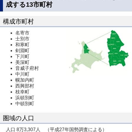
ペ
成する13市町村
ー
ジ
構成市町村
で
名寄市
開
士別市
き
和寒町
剣淵町
ま
下川町
す
美深町
音威子府村
中川町
幌加内町
西興部村
枝幸町
浜頓別町
中頓別町
圏域の人口
人口 8万3,307人 （平成27年国勢調査による）