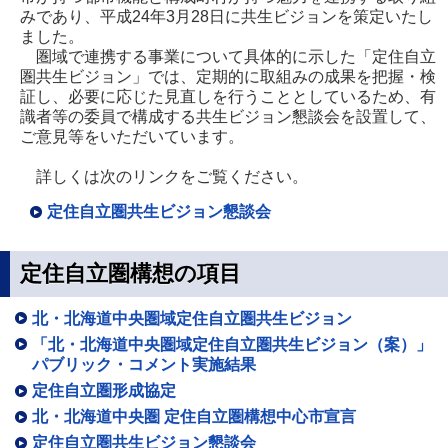
みであり、平成24年3月28日に共生ビジョンを策定いたし
ました。
圏域で連携する事業について具体的に示した「定住自立
圏共生ビジョン」では、定期的に取組みの成果を把握・検
証し、必要に応じた見直しを行うこととしているため、有
識者等の委員で構成する共生ビジョン懇談会を設置して、
ご意見等をいただいています。
詳しくは次のリンクをご覧ください。
定住自立圏共生ビジョン懇談会
定住自立圏構想の項目
北・北海道中央圏域定住自立圏共生ビジョン
「北・北海道中央圏域定住自立圏共生ビジョン（案）」
パブリック・コメント実施結果
定住自立圏形成協定
北・北海道中央圏 定住自立圏構想中心市宣言
定住自立圏共生ビジョン懇談会