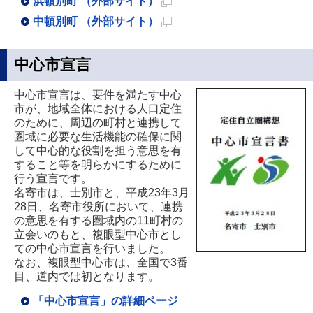
浜頓別町 （外部サイト）
す
ま
き
開
で
ジ
ー
ペ
規
新
中頓別町 （外部サイト）
す
ま
き
開
で
ジ
ー
ペ
規
新
す
ま
き
開
で
ジ
ー
ペ
規
中心市宣言
す
ま
き
開
で
ジ
ー
ペ
す
ま
き
中心市宣言は、要件を満たす中心
開
で
ジ
ー
市が、地域全体における人口定住
す
ま
き
開
で
ジ
のために、周辺の町村と連携して
す
ま
き
開
で
圏域に必要な生活機能の確保に関
して中心的な役割を担う意思を有
す
ま
き
開
すること等を明らかにするために
す
ま
き
行う宣言です。
名寄市は、士別市と、平成23年3月
す
ま
28日、名寄市役所において、連携
す
の意思を有する圏域内の11町村の
立会いのもと、複眼型中心市とし
ての中心市宣言を行いました。
なお、複眼型中心市は、全国で3番
目、道内では初となります。
「中心市宣言」の詳細ページ