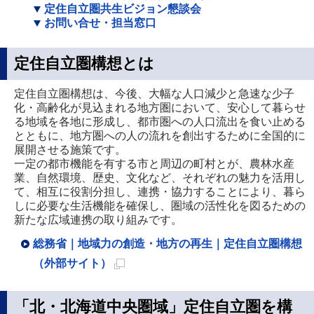
定住自立圏共生ビジョン懇談会
お問い合せ・担当窓口
定住自立圏構想とは
定住自立圏構想は、今後、大幅な人口減少と急速な少子
化・高齢化が見込まれる地方圏において、安心して暮らせ
る地域を各地に形成し、都市圏への人口流出を食い止める
とともに、地方圏への人の流れを創出するために全国的に
展開させる施策です。
一定の都市機能を有する市と周辺の町村とが、農林水産
業、自然環境、歴史、文化など、それぞれの魅力を活用し
て、相互に役割分担し、連携・協力することにより、暮ら
しに必要な生活機能を確保し、圏域の活性化を図るための
新たな広域連携の取り組みです。
総務省｜地域力の創造・地方の再生｜定住自立圏構想
（外部サイト）
新
規
「北・北海道中央圏域」定住自立圏を構