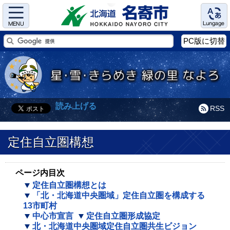
Menu
Language
PC版に切替
読み上げる
RSS
定住自立圏構想
ページ内目次
定住自立圏構想とは
「北・北海道中央圏域」定住自立圏を構成する
13市町村
中心市宣言
定住自立圏形成協定
北・北海道中央圏域定住自立圏共生ビジョン