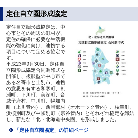
定住自立圏形成協定
定住自立圏形成協定は、中
心市とその周辺の町村が、
定住の確保に必要な生活機
能の強化に向け、連携する
項目について定める協定で
す。
平成23年9月30日、定住自
立圏形成協定合同調印式を
開催し、複眼型の中心市で
ある名寄市と士別市、連携
の意思を有する和寒町、剣
淵町、下川町、美深町、音
威子府村、中川町、幌加内
町（上川管内）、西興部村（オホーツク管内）、枝幸町、
浜頓別町及び中頓別町（宗谷管内）とそれぞれ協定を締結
し、新たな「北・北海道中央圏」を形成しました。
「定住自立圏協定」の詳細ページ