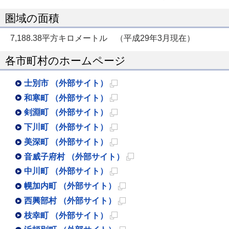
圏域の面積
7,188.38平方キロメートル （平成29年3月現在）
各市町村のホームページ
士別市 （外部サイト）
新
和寒町 （外部サイト）
規
新
剣淵町 （外部サイト）
ペ
規
新
下川町 （外部サイト）
ー
ペ
規
新
美深町 （外部サイト）
ジ
ー
ペ
規
新
音威子府村 （外部サイト）
で
ジ
ー
ペ
規
新
中川町 （外部サイト）
開
で
ジ
ー
ペ
規
新
幌加内町 （外部サイト）
き
開
で
ジ
ー
ペ
規
新
西興部村 （外部サイト）
ま
き
開
で
ジ
ー
ペ
規
新
枝幸町 （外部サイト）
す
ま
き
開
で
ジ
ー
ペ
規
新