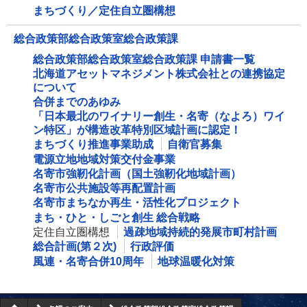
まちづくり／定住自立圏構想
総合政策部総合政策室総合政策課
総合政策部総合政策室総合政策課 申請書一覧
北海道アセットマネジメント株式会社との連携協定
について
合併までのあゆみ
「日本最北のワイナリー創生・名寄（なよろ）ワイ
ン特区」が構造改革特別区域計画に認定！
まちづくり推進事業助成
自衛官募集
電源立地地域対策交付金事業
名寄市強靭化計画（国土強靭化地域計画）
名寄市公共施設等再配置計画
名寄市まちなか再生・活性化プロジェクト
まち・ひと・しごと創生 総合戦略
定住自立圏構想
過疎地域持続的発展市町村計画
総合計画(第２次)
行政評価
風連・名寄合併10周年
地球温暖化対策