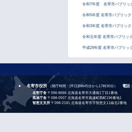
令和7年度 名寄市パブリッ
令和5年度 名寄市パブリッ
令和3年度 名寄市パブリッ
令和元年度 名寄市パブリッ
平成29年度 名寄市パブリ
名寄市役所
電話
（開庁時間：[平日]8時45分から17時30分）
名寄庁舎
〒096-8686 北海道名寄市大通南1丁目1番地
風連庁舎
〒098-0507 北海道名寄市風連町西町196番地1
智恵文支所
〒098-2181 北海道名寄市字智恵文11線北2番地