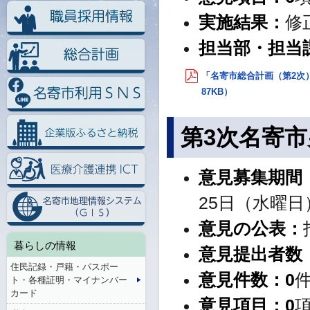
実施結果：
修
担当部・担当
「名寄市総合計画（第2次
87KB）
第3次名寄
意見募集期間
25日（水曜日
意見の公表：
暮らしの情報
意見提出者数
住民記録・戸籍・パスポー
意見件数：
0
ト・各種証明・マイナンバー
カード
意見項目：
0