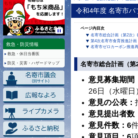
令和4年度 名寄市
ページ内目次
名寄市総合計画（第2次）
停
第4次名寄市食育推進計画
止/
救急・防災情報
名寄市ゼロカーボン推進
再
救急・休日当番医
生
名寄市総合計画（第
防災・災害・ハザードマップ
意見募集期間
26日（水曜日
意見の公表：
意見提出者数
意見件数
：
6
意見項目
：
6