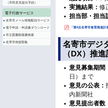
（市民意見提出手続）
実施結果：
修
電子行政サービス
担当部・担当
名寄市メール情報配信サービス
「第4次名寄市食育推進計画
電子申請・申請書ダウンロード
市立図書館蔵書検索
名寄市デジ
名寄市例規類集
（DX）推
意見募集期間
日）まで
意見の公表：
内新聞社
意見提出者数