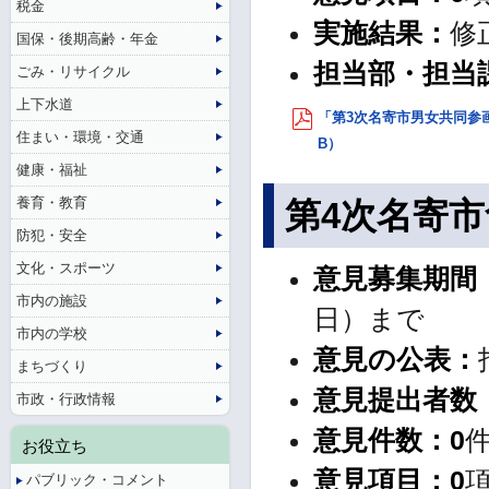
税金
実施結果：
修
国保・後期高齢・年金
担当部・担当
ごみ・リサイクル
上下水道
「第3次名寄市男女共同参画
住まい・環境・交通
B）
健康・福祉
養育・教育
第4次名寄
防犯・安全
文化・スポーツ
意見募集期間
市内の施設
日）まで
市内の学校
意見の公表：
まちづくり
意見提出者数
市政・行政情報
意見件数
：
0
お役立ち
意見項目
：
0
パブリック・コメント