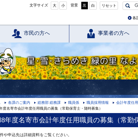
文字サイズ
背景
大
小
黒
白
リセット
各
市民の方へ
事業者の方へ
星・雪・きらめき 緑の里 なよろ
ム
各課のご案内
総務部 総務課
職員係
職員採用情報
会計年度任
8年度名寄市会計年度任用職員の募集（常勤保育士・随時募集）
和8年度名寄市会計年度任用職員の募集（常勤
件や申込先は詳細資料をご覧ください。