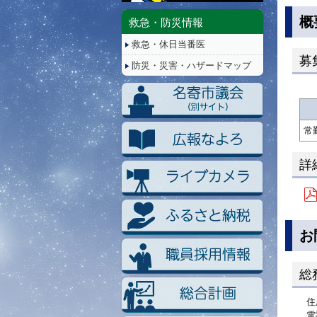
停
止/
概
救急・防災情報
再
救急・休日当番医
生
募
防災・災害・ハザードマップ
常
詳
お
総
住
電