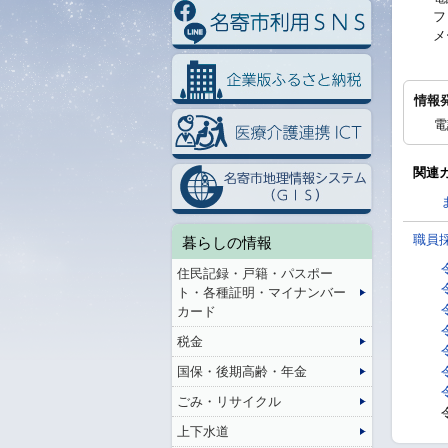
フ
メ
情報
電
関連
職員
暮らしの情報
住民記録・戸籍・パスポー
ト・各種証明・マイナンバー
カード
税金
国保・後期高齢・年金
ごみ・リサイクル
上下水道