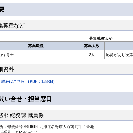
要
集職種など
募集職種ほか
募集職種
募集人数
勤保育士
2人
応募があり次第
細資料
詳細はこちら （PDF：138KB）
問い合せ・担当窓口
務部 総務課 職員係
所：郵便番号096-8686 北海道名寄市大通南1丁目1番地
話番号：01654-3-2111